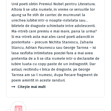
Unii poeti obtin Premiul Nobel pentru Literatura.
Altora li se uita numele, in vreme ce versurile lor
ajung sa fie stih de cantec de murmurat la
urechea iubitei intr-o noapte-nstelata sau…
biletele de dragoste schimbate intre adolescenti.
Ma-ntreb care premiu e mai mare, pana la urma?
Si ma-ntreb asta mai ales cand poeti adanciti in
posteritate – precum Nichita Stanescu, Zaharia
Stancu, Adrian Paunescu sau George Tarnea – isi
lasa rasfoita intimitatea poeziei fara a mai avea
pretentia de a li se cita numele intr-o declaratie de
iubire luata cu copy-paste de un indragostit. Dar
astazi, recitindu-i lirica de dragoste, pe George
Tarnea am sa-l numesc, dupa fiecare fragment de
poem amintit in aceste randuri.
Citește mai mult