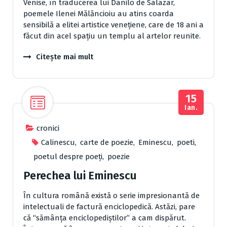
Venise, în traducerea lui Danilo de Salazar,
poemele Ilenei Mălăncioiu au atins coarda
sensibilă a elitei artistice veneţiene, care de 18 ani a
făcut din acel spaţiu un templu al artelor reunite.
Citește mai mult
15
Ian.
cronici
Calinescu
,
carte de poezie
,
Eminescu
,
poeti
,
poetul despre poeți
,
poezie
Perechea lui Eminescu
În cultura română există o serie impresionantă de
intelectuali de factură enciclopedică. Astăzi, pare
că “sămânţa enciclopediştilor” a cam dispărut.