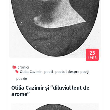
25
Sept.
cronici
Otilia Cazimir
,
poeti
,
poetul despre poeți
,
poezie
Otilia Cazimir şi “diluviul lent de
arome”