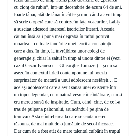
cu clonț de rubin”, într-un decembrie de-acum 64 de ani,
foarte tânăr, atât de tânăr încât te și miri când a avut timp
să scrie o operă care să conteze în fața veacurilor, Labiș
a suscitat adeseori interesul istoricilor literari. Aceștia
căutau însă să-i pună mai degrabă în raftul potrivit
moartea – cu toate fandările unei teorii a conspirației
care a dus, în timp, la învrăjbirea unor colegi de
generație și chiar la saltul în timp al unora dintre ei (vezi
cazul Cezar Ivănescu – Gheorghe Tomozei) – și nu să
așeze în contextul liricii contemporane lui poezia
surprinzător de matură a unui adolescent nesfârșit… E
același adolescent care a avut șansa unei existențe într-
un topos legendar, cu o natură veșnic încântătoare, care-i
era mereu sursă de inspirație. Cum, când, cine, de ce l-a
tras de pulpana paltonului, aruncându-l pe șina de
tramvai? Asta e întrebarea la care se caută mereu
răspuns, de mai mult de o jumătate de secol încoace.
Dar cum de a fost atât de mare talentul cuibărit în trupul