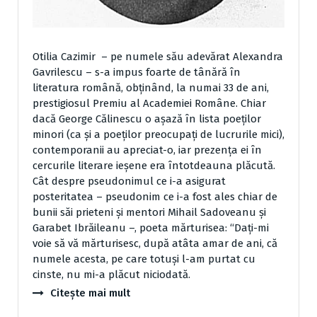
Otilia Cazimir – pe numele său adevărat Alexandra
Gavrilescu – s-a impus foarte de tânără în
literatura română, obţinând, la numai 33 de ani,
prestigiosul Premiu al Academiei Române. Chiar
dacă George Călinescu o aşază în lista poeţilor
minori (ca şi a poeţilor preocupaţi de lucrurile mici),
contemporanii au apreciat-o, iar prezenţa ei în
cercurile literare ieşene era întotdeauna plăcută.
Cât despre pseudonimul ce i-a asigurat
posteritatea – pseudonim ce i-a fost ales chiar de
bunii săi prieteni şi mentori Mihail Sadoveanu şi
Garabet Ibrăileanu –, poeta mărturisea: “Daţi-mi
voie să vă mărturisesc, după atâta amar de ani, că
numele acesta, pe care totuşi l-am purtat cu
cinste, nu mi-a plăcut niciodată.
Citește mai mult