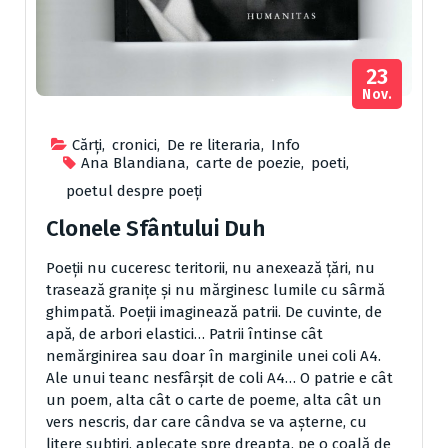
23
Nov.
Cărţi
,
cronici
,
De re literaria
,
Info
Ana Blandiana
,
carte de poezie
,
poeti
,
poetul despre poeți
Clonele Sfântului Duh
Poeţii nu cuceresc teritorii, nu anexează ţări, nu
trasează graniţe şi nu mărginesc lumile cu sârmă
ghimpată. Poeţii imaginează patrii. De cuvinte, de
apă, de arbori elastici… Patrii întinse cât
nemărginirea sau doar în marginile unei coli A4.
Ale unui teanc nesfârşit de coli A4… O patrie e cât
un poem, alta cât o carte de poeme, alta cât un
vers nescris, dar care cândva se va aşterne, cu
litere subţiri, aplecate spre dreapta, pe o coală de