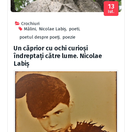
13
Iul.
Crochiuri
Mălini
,
Nicolae Labiș
,
poeti
,
poetul despre poeți
,
poezie
Un căprior cu ochi curioși
îndreptați către lume. Nicolae
Labiș