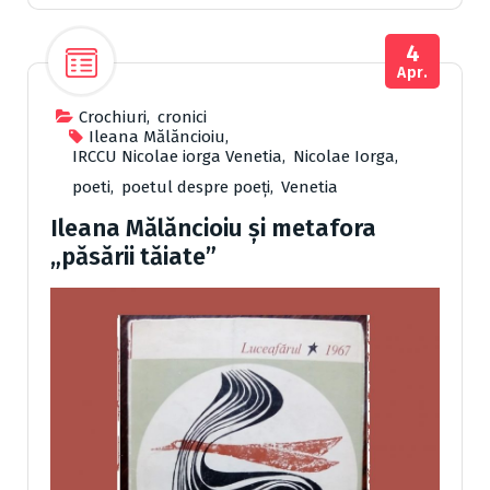
4
Apr.
Crochiuri
,
cronici
Ileana Mălăncioiu
,
IRCCU Nicolae iorga Venetia
,
Nicolae Iorga
,
poeti
,
poetul despre poeți
,
Venetia
Ileana Mălăncioiu şi metafora
„păsării tăiate”