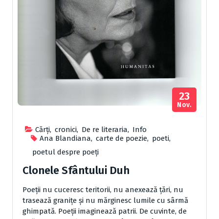
23
Nov.
Cărţi
,
cronici
,
De re literaria
,
Info
Ana Blandiana
,
carte de poezie
,
poeti
,
poetul despre poeți
Clonele Sfântului Duh
Poeţii nu cuceresc teritorii, nu anexează ţări, nu
trasează graniţe şi nu mărginesc lumile cu sârmă
ghimpată. Poeţii imaginează patrii. De cuvinte, de