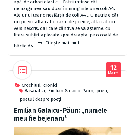
apă, de arbori elastici… Patrii întinse cât
nemărginirea sau doar în marginile unei coli A4.
Ale unui teanc nesfârşit de coli A4… O patrie e cât
un poem, alta cât o carte de poeme, alta cât un
vers nescris, dar care cândva se va aşterne, cu
litere subţiri, aplecate spre dreapta, pe o coală de
Citește mai mult
hârtie A4…
12
Mart.
Crochiuri
,
cronici
Basarabia
,
Emilian Galaicu-Păun
,
poeti
,
poetul despre poeți
Emilian Galaicu-Păun: „numele
meu fie bejenaru”