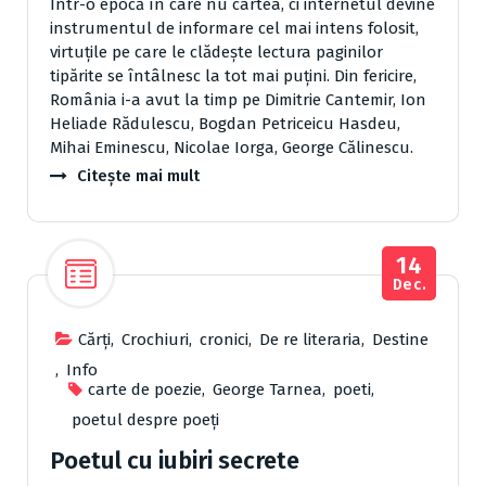
Într-o epocă în care nu cartea, ci internetul devine
instrumentul de informare cel mai intens folosit,
virtuţile pe care le clădeşte lectura paginilor
tipărite se întâlnesc la tot mai puţini. Din fericire,
România i-a avut la timp pe Dimitrie Cantemir, Ion
Heliade Rădulescu, Bogdan Petriceicu Hasdeu,
Mihai Eminescu, Nicolae Iorga, George Călinescu.
Citește mai mult
14
Dec.
Cărţi
,
Crochiuri
,
cronici
,
De re literaria
,
Destine
,
Info
carte de poezie
,
George Tarnea
,
poeti
,
poetul despre poeți
Poetul cu iubiri secrete