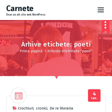
S
Carnete
a
r
Doar un alt site web WordPress
i
l
a
c
o
Arhive etichete: poeti
n
Prima pagină
>
Articole etichetate "poeti"
ț
i
n
u
t
4
Ian.
Crochiuri
,
cronici
,
De re literaria