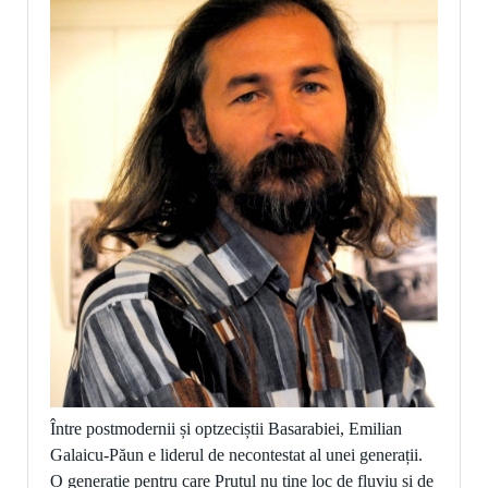
Între postmodernii și optzeciștii Basarabiei, Emilian
Galaicu-Păun e liderul de necontestat al unei generații.
O generație pentru care Prutul nu ține loc de fluviu și de