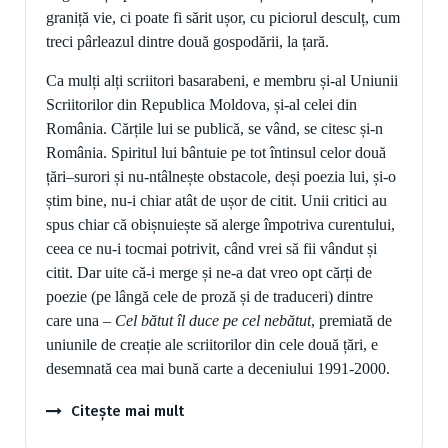
graniță vie, ci poate fi sărit ușor, cu piciorul desculț, cum
treci pârleazul dintre două gospodării, la țară.
Ca mulți alți scriitori basarabeni, e membru și-al Uniunii
Scriitorilor din Republica Moldova, și-al celei din
România. Cărțile lui se publică, se vând, se citesc și-n
România. Spiritul lui bântuie pe tot întinsul celor două
țări
–
surori și nu-ntâlnește obstacole, deși poezia lui, și-o
știm bine, nu-i chiar atât de ușor de citit. Unii critici au
spus chiar că obișnuiește să alerge împotriva curentului,
ceea ce nu-i tocmai potrivit, când vrei să fii vândut și
citit. Dar uite că-i merge și ne-a dat vreo opt cărți de
poezie (pe lângă cele de proză și de traduceri) dintre
care una –
Cel bătut îl duce pe cel nebătut
, premiată de
uniunile de creație ale scriitorilor din cele două țări, e
desemnată cea mai bună carte a deceniului 1991-2000.
Citește mai mult