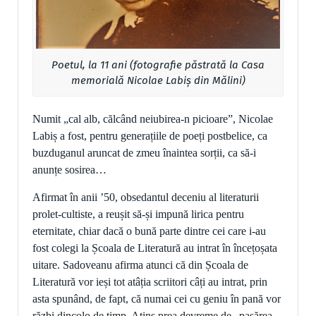
Poetul, la 11 ani (fotografie păstrată la Casa
memorială Nicolae Labiș din Mălini)
Numit „cal alb, călcând neiubirea-n picioare”, Nicolae
Labiș a fost, pentru generațiile de poeți postbelice, ca
buzduganul aruncat de zmeu înaintea sorții, ca să-i
anunțe sosirea…
Afirmat în anii ’50, obsedantul deceniu al literaturii
prolet-cultiste, a reușit să-și impună lirica pentru
eternitate, chiar dacă o bună parte dintre cei care i-au
fost colegi la Școala de Literatură au intrat în încețoșata
uitare. Sadoveanu afirma atunci că din Școala de
Literatură vor ieși tot atâția scriitori câți au intrat, prin
asta spunând, de fapt, că numai cei cu geniu în pană vor
răzbi dincolo de timp. Atins prea devreme de „pasărea