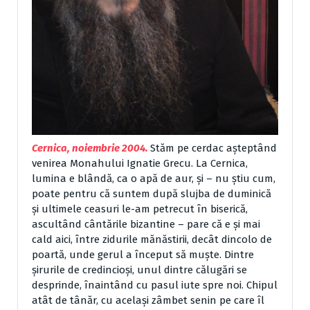
Cernica, noiembrie 2004.
Stăm pe cerdac așteptând
venirea Monahului Ignatie Grecu. La Cernica,
lumina e blândă, ca o apă de aur, și – nu știu cum,
poate pentru că suntem după slujba de duminică
și ultimele ceasuri le-am petrecut în biserică,
ascultând cântările bizantine – pare că e și mai
cald aici, între zidurile mănăstirii, decât dincolo de
poartă, unde gerul a început să muște. Dintre
șirurile de credincioși, unul dintre călugări se
desprinde, înaintând cu pasul iute spre noi. Chipul
atât de tânăr, cu același zâmbet senin pe care îl