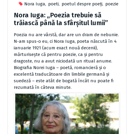
Nora Iuga
,
poeti
,
poetul despre poeți
,
poezie
Nora Iuga: „Poezia trebuie să
trăiască până la sfârșitul lumii”
Poezia nu are vârstă, dar are un dram de nebunie.
N-am spus-o eu, ci Nora Iuga, poeta născută în 4
ianuarie 1921 (acum exact nouă decenii),
mărturiseşte că pentru poezie, ca şi pentru
dragoste, nu a avut niciodată un ritual anume.
Biografia Norei Iuga – poetă, romancieră şi o
excelentă traducătoare din limbile germană şi
suedeză – este atât de bogată încât nu poate fi
rezumată în câteva minute.