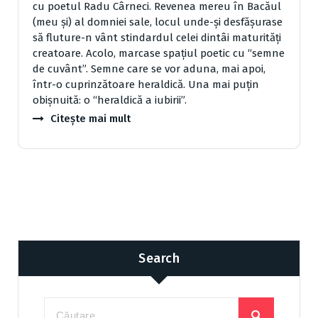
cu poetul Radu Cârneci. Revenea mereu în Bacăul
(meu şi) al domniei sale, locul unde-şi desfăşurase
să fluture-n vânt stindardul celei dintâi maturităţi
creatoare. Acolo, marcase spaţiul poetic cu “semne
de cuvânt”. Semne care se vor aduna, mai apoi,
într-o cuprinzătoare heraldică. Una mai puţin
obişnuită: o “heraldică a iubirii”.
Citește mai mult
Search