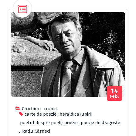
14
Feb.
Crochiuri
,
cronici
carte de poezie
,
heraldica iubirii
,
poetul despre poeți
,
poezie
,
poezie de dragoste
,
Radu Cârneci