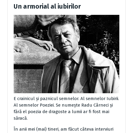
Un armorial al iubirilor
E crainicul şi paznicul semnelor. Al semnelor Iubirii.
Al semnelor Poeziei. Se numeşte Radu Cârneci şi
fără el poezia de dragoste a lumii ar fi fost mai
săracă.
În anii mei (mai) tineri, am făcut câteva interviuri