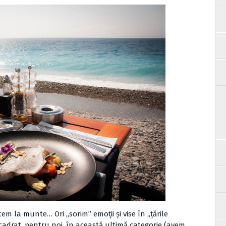
cem la munte… Ori „sorim” emoții și vise în „țările
cadrat, pentru noi, în această ultimă categorie (avem