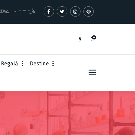
CIAL
0
 Regală
Destine