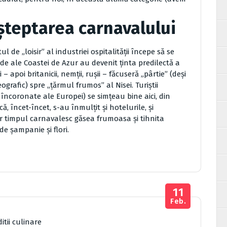
așteptarea carnavalului
l de „loisir” al industriei ospitalității începe să se
nde ale Coastei de Azur au devenit ținta predilectă a
i – apoi britanicii, nemții, rușii – făcuseră „pârtie” (deși
ografic) spre „țărmul frumos” al Nisei. Turiștii
 încoronate ale Europei) se simțeau bine aici, din
 încet-încet, s-au înmulțit și hotelurile, și
 Iar timpul carnavalesc găsea frumoasa și tihnita
e șampanie și flori.
11
Feb.
ditii culinare