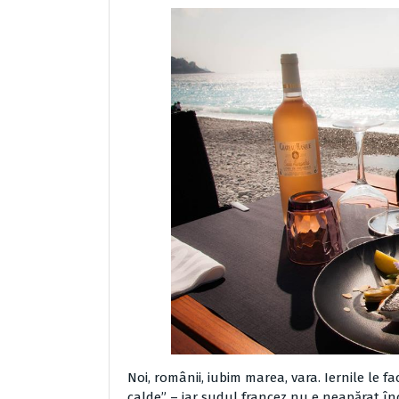
Noi, românii, iubim marea, vara. Iernile le fa
calde” – iar sudul francez nu e neapărat în