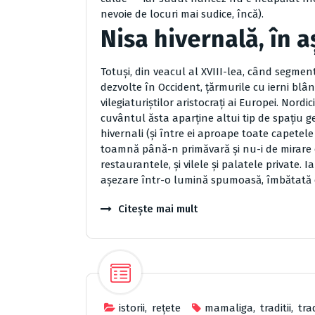
nevoie de locuri mai sudice, încă).
Nisa hivernală, în 
Totuși, din veacul al XVIII-lea, când segmentu
dezvolte în Occident, țărmurile cu ierni blâ
vilegiaturiștilor aristocrați ai Europei. Nordici
cuvântul ăsta aparține altui tip de spațiu ge
hivernali (și între ei aproape toate capetele
toamnă până-n primăvară și nu-i de mirare că,
restaurantele, și vilele și palatele private.
așezare într-o lumină spumoasă, îmbătată d
Citește mai mult
istorii
,
reţete
mamaliga
,
traditii
,
tra