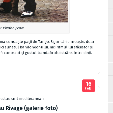
o: Pixabay.com
 Roma cunoaște pașii de Tango. Sigur că-i cunoaște, doar
ici sunetul bandoneonului, nici ritmul lui sfâșietor și,
fi cunoscut și gustul trandafirului strâns între dinți.
16
Feb.
restaurant mediteranean
u Rivage (galerie foto)