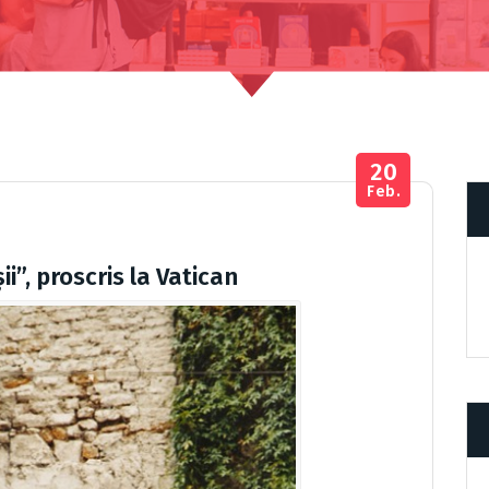
20
Feb.
i”, proscris la Vatican