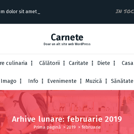
IN SO
m dolor sit amet consectet
Carnete
Doar un alt site web WordPress
re culinaria
Cǎlǎtorii
Caritate
Diete
Casa
Imago
Info
Evenimente
Muzică
Sănătate
Arhive lunare: februarie 2019
Prima pagină
>
2019
>
februarie