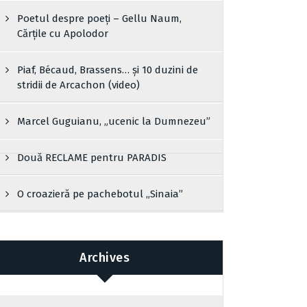
Poetul despre poeți – Gellu Naum,
Cărțile cu Apolodor
Piaf, Bécaud, Brassens… și 10 duzini de
stridii de Arcachon (video)
Marcel Guguianu, „ucenic la Dumnezeu”
Două RECLAME pentru PARADIS
O croazieră pe pachebotul „Sinaia”
Archives