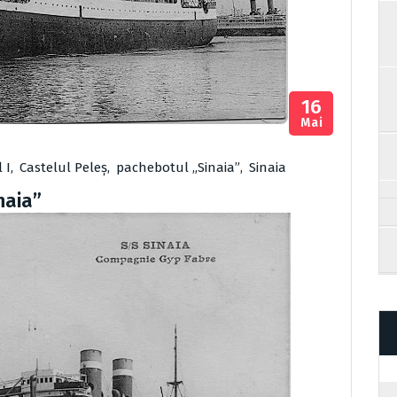
16
Mai
 I
,
Castelul Peleș
,
pachebotul „Sinaia”
,
Sinaia
naia”