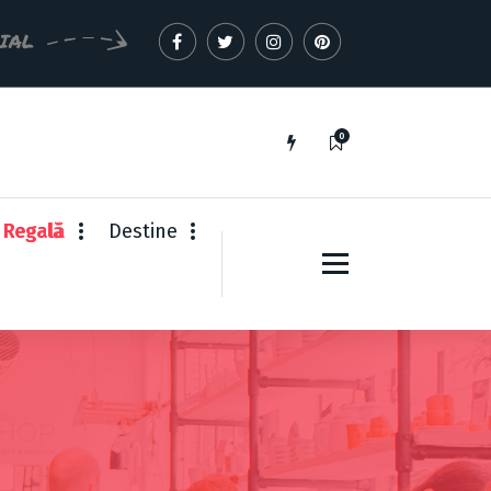
CIAL
0
 Regală
Destine