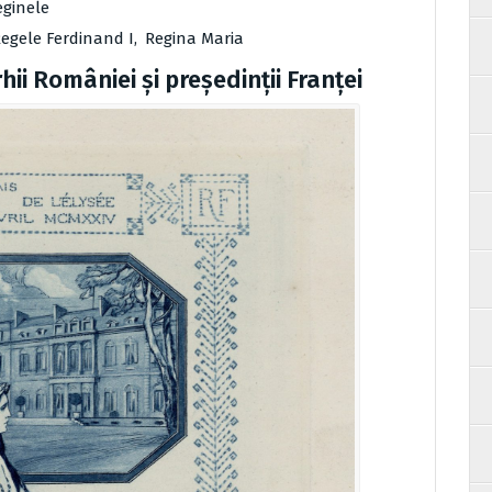
eginele
egele Ferdinand I
,
Regina Maria
hii României şi preşedinţii Franţei