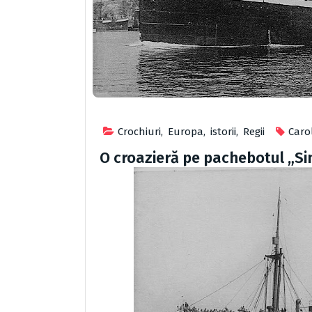
Crochiuri
,
Europa
,
istorii
,
Regii
Carol
O croazieră pe pachebotul „Si