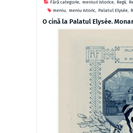
Fără categorie
,
meniuri istorice
,
Regii
,
R
meniu
,
meniu istoric
,
Palatul Elysée
,
R
O cină la Palatul Elysée. Monar