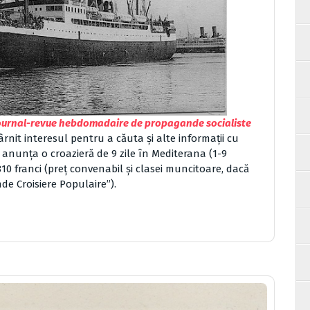
 journal-revue hebdomadaire de propagande socialiste
târnit interesul pentru a căuta și alte informații cu
e
anunța o croazieră de 9 zile în Mediterana (1-9
0 franci (preț convenabil și clasei muncitoare, dacă
de Croisiere Populaire”).