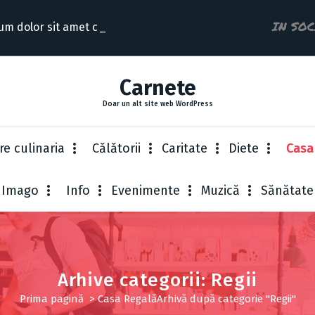
IN SO
um dolor sit amet consectetur
Carnete
Doar un alt site web WordPress
re culinaria
Cǎlǎtorii
Caritate
Diete
Casa
Imago
Info
Evenimente
Muzică
Sănătate
Arhive categorii: Regii
Prima pagină
>
Casa Regală
Arhivă după categorie "Regii"