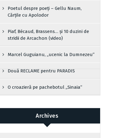
Poetul despre poeți – Gellu Naum,
Cărțile cu Apolodor
Piaf, Bécaud, Brassens… și 10 duzini de
stridii de Arcachon (video)
Marcel Guguianu, „ucenic la Dumnezeu”
Două RECLAME pentru PARADIS
O croazieră pe pachebotul „Sinaia”
Archives