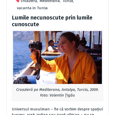
croazieră
,
Mediterana
,
Turcia
,
vacanta in Turcia
Lumile necunoscute prin lumile
cunoscute
Croazieră pe Mediterana, Antalya, Turcia, 2009.
Foto: Valentin Țigău
Universul musulman – fie că vorbim despre spaţiul
turcesc, arab, indian sau nord-african – nu se