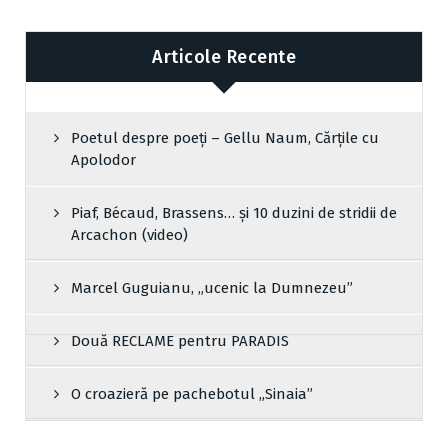
Articole Recente
Poetul despre poeți – Gellu Naum, Cărțile cu
Apolodor
Piaf, Bécaud, Brassens… și 10 duzini de stridii de
Arcachon (video)
Marcel Guguianu, „ucenic la Dumnezeu”
Două RECLAME pentru PARADIS
O croazieră pe pachebotul „Sinaia”