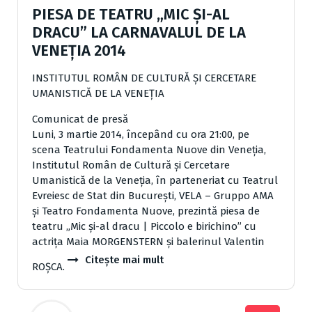
PIESA DE TEATRU „MIC ŞI-AL
DRACU” LA CARNAVALUL DE LA
VENEŢIA 2014
INSTITUTUL ROMÂN DE CULTURĂ ŞI CERCETARE
UMANISTICĂ DE LA VENEŢIA
Comunicat de presă
Luni, 3 martie 2014, începând cu ora 21:00, pe
scena Teatrului Fondamenta Nuove din Veneţia,
Institutul Român de Cultură şi Cercetare
Umanistică de la Veneţia, în parteneriat cu Teatrul
Evreiesc de Stat din Bucureşti, VELA – Gruppo AMA
şi Teatro Fondamenta Nuove, prezintă piesa de
teatru „Mic şi-al dracu | Piccolo e birichino” cu
actriţa Maia MORGENSTERN şi balerinul Valentin
Citește mai mult
ROŞCA.