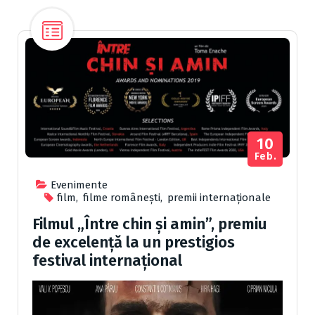
10
Feb.
Evenimente
film
,
filme românești
,
premii internaționale
Filmul „Între chin și amin”, premiu
de excelență la un prestigios
festival internațional