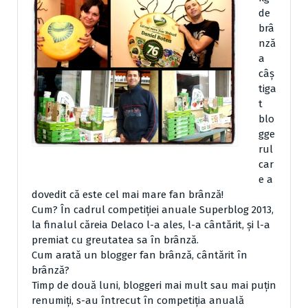
de
brâ
nză
a
câș
tiga
t
blo
gge
rul
car
e a
dovedit că este cel mai mare fan brânză!
Cum? În cadrul competiției anuale Superblog 2013,
la finalul căreia Delaco l-a ales, l-a cântărit, și l-a
premiat cu greutatea sa în brânză.
Cum arată un blogger fan brânză, cântărit în
brânză?
Timp de două luni, bloggeri mai mult sau mai puțin
renumiți, s-au întrecut în competiția anuală