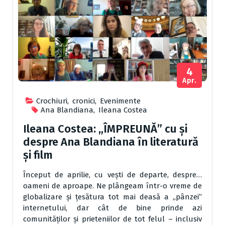
4
Apr.
Crochiuri
,
cronici
,
Evenimente
Ana Blandiana
,
Ileana Costea
Ileana Costea: „ÎMPREUNĂ” cu și
despre Ana Blandiana în literatură
și film
Început de aprilie, cu vești de departe, despre…
oameni de aproape. Ne plângeam într-o vreme de
globalizare și țesătura tot mai deasă a „pânzei”
internetului, dar cât de bine prinde azi
comunităților și prieteniilor de tot felul – inclusiv