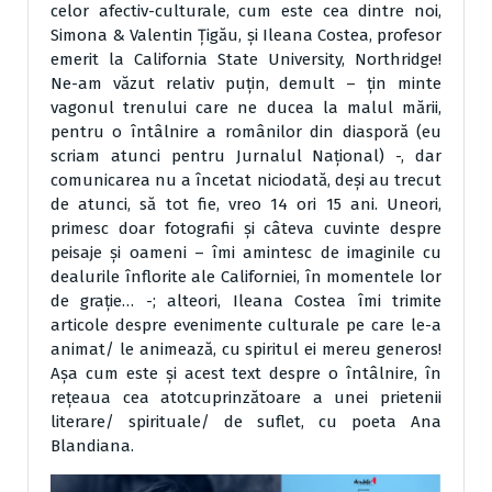
celor afectiv-culturale, cum este cea dintre noi,
Simona & Valentin Țigău, și Ileana Costea, profesor
emerit la California State University, Northridge!
Ne-am văzut relativ puțin, demult – țin minte
vagonul trenului care ne ducea la malul mării,
pentru o întâlnire a românilor din diasporă (eu
scriam atunci pentru Jurnalul Național) -, dar
comunicarea nu a încetat niciodată, deși au trecut
de atunci, să tot fie, vreo 14 ori 15 ani. Uneori,
primesc doar fotografii și câteva cuvinte despre
peisaje și oameni – îmi amintesc de imaginile cu
dealurile înflorite ale Californiei, în momentele lor
de grație… -; alteori, Ileana Costea îmi trimite
articole despre evenimente culturale pe care le-a
animat/ le animează, cu spiritul ei mereu generos!
Așa cum este și acest text despre o întâlnire, în
rețeaua cea atotcuprinzătoare a unei prietenii
literare/ spirituale/ de suflet, cu poeta Ana
Blandiana.