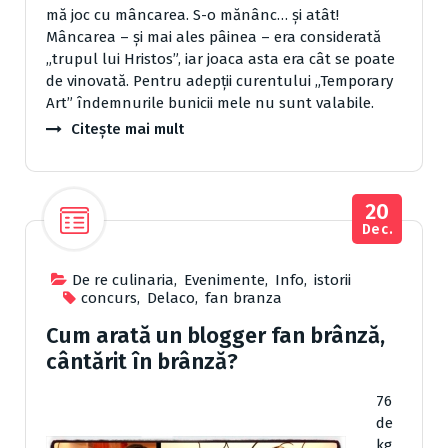
mă joc cu mâncarea. S-o mănânc… și atât!
Mâncarea – și mai ales pâinea – era considerată
„trupul lui Hristos”, iar joaca asta era cât se poate
de vinovată. Pentru adepții curentului „Temporary
Art” îndemnurile bunicii mele nu sunt valabile.
Citește mai mult
20
Dec.
De re culinaria
,
Evenimente
,
Info
,
istorii
concurs
,
Delaco
,
fan branza
Cum arată un blogger fan brânză,
cântărit în brânză?
76
de
kg