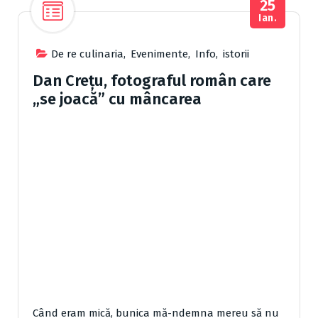
25
Ian.
De re culinaria
,
Evenimente
,
Info
,
istorii
Dan Crețu, fotograful român care
„se joacă” cu mâncarea
Când eram mică, bunica mă-ndemna mereu să nu