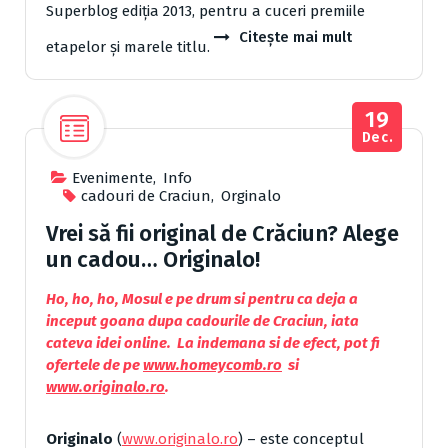
Superblog ediția 2013, pentru a cuceri premiile
Citește mai mult
etapelor și marele titlu.
19
Dec.
Evenimente
,
Info
cadouri de Craciun
,
Orginalo
Vrei să fii original de Crăciun? Alege
un cadou… Originalo!
Ho, ho, ho, Mosul e pe drum si pentru ca deja a
inceput goana dupa cadourile de Craciun, iata
cateva idei online. La indemana si de efect, pot fi
ofertele de pe
www.homeycomb.ro
si
www.originalo.ro
.
Originalo
(
www.originalo.ro
) – este conceptul