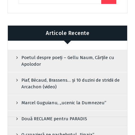
Articole Recente
Poetul despre poeți – Gellu Naum, Cărțile cu
Apolodor
Piaf, Bécaud, Brassens… și 10 duzini de stridii de
Arcachon (video)
Marcel Guguianu, „ucenic la Dumnezeu”
Două RECLAME pentru PARADIS
O croazieră pe pachebotul „Sinaia”