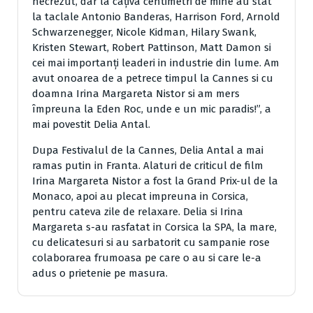
necrezut, dar la câțiva centimetri de mine au stat
la taclale Antonio Banderas, Harrison Ford, Arnold
Schwarzenegger, Nicole Kidman, Hilary Swank,
Kristen Stewart, Robert Pattinson, Matt Damon si
cei mai importanți leaderi in industrie din lume. Am
avut onoarea de a petrece timpul la Cannes si cu
doamna Irina Margareta Nistor si am mers
împreuna la Eden Roc, unde e un mic paradis!”, a
mai povestit Delia Antal.
Dupa Festivalul de la Cannes, Delia Antal a mai
ramas putin in Franta. Alaturi de criticul de film
Irina Margareta Nistor a fost la Grand Prix-ul de la
Monaco, apoi au plecat impreuna in Corsica,
pentru cateva zile de relaxare. Delia si Irina
Margareta s-au rasfatat in Corsica la SPA, la mare,
cu delicatesuri si au sarbatorit cu sampanie rose
colaborarea frumoasa pe care o au si care le-a
adus o prietenie pe masura.