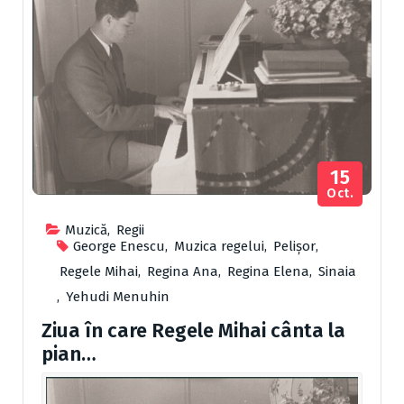
15
Oct.
Muzică
,
Regii
George Enescu
,
Muzica regelui
,
Pelișor
,
Regele Mihai
,
Regina Ana
,
Regina Elena
,
Sinaia
,
Yehudi Menuhin
Ziua în care Regele Mihai cânta la
pian…