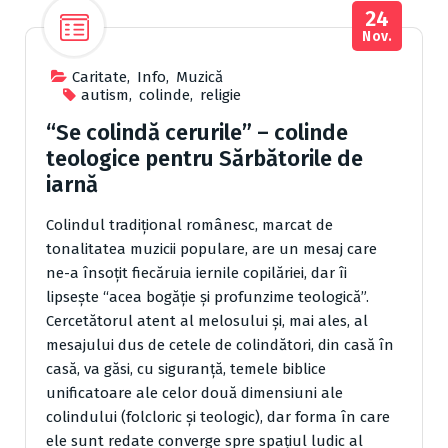
24
Nov.
Caritate
,
Info
,
Muzică
autism
,
colinde
,
religie
“Se colindă cerurile” – colinde
teologice pentru Sărbătorile de
iarnă
Colindul tradiţional românesc, marcat de
tonalitatea muzicii populare, are un mesaj care
ne-a însoţit fiecăruia iernile copilăriei, dar îi
lipseşte “acea bogăţie şi profunzime teologică”.
Cercetătorul atent al melosului şi, mai ales, al
mesajului dus de cetele de colindători, din casă în
casă, va găsi, cu siguranţă, temele biblice
unificatoare ale celor două dimensiuni ale
colindului (folcloric şi teologic), dar forma în care
ele sunt redate converge spre spaţiul ludic al