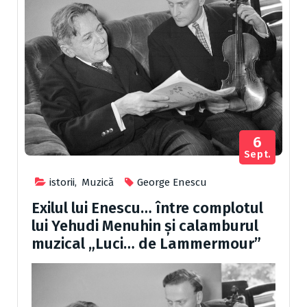
6
Sept.
istorii
,
Muzică
George Enescu
Exilul lui Enescu… între complotul
lui Yehudi Menuhin și calamburul
muzical „Luci… de Lammermour”