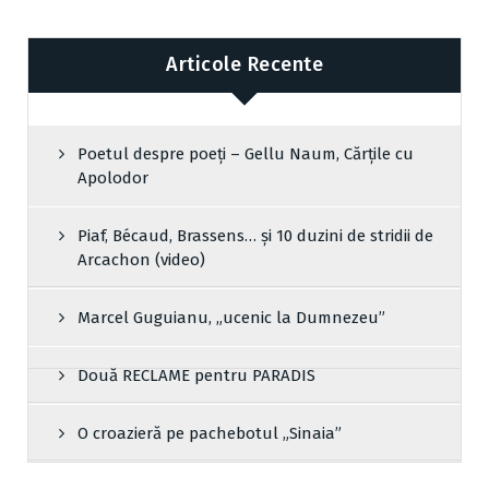
Articole Recente
Poetul despre poeți – Gellu Naum, Cărțile cu
Apolodor
Piaf, Bécaud, Brassens… și 10 duzini de stridii de
Arcachon (video)
Marcel Guguianu, „ucenic la Dumnezeu”
Două RECLAME pentru PARADIS
O croazieră pe pachebotul „Sinaia”