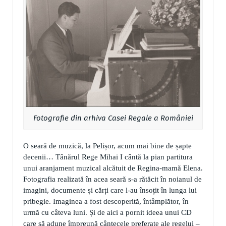
Fotografie din arhiva Casei Regale a României
O seară de muzică, la Pelișor, acum mai bine de șapte
decenii… Tânărul Rege Mihai I cântă la pian partitura
unui aranjament muzical alcătuit de Regina-mamă Elena.
Fotografia realizată în acea seară s-a rătăcit în noianul de
imagini, documente și cărți care l-au însoțit în lunga lui
pribegie. Imaginea a fost descoperită, întâmplător, în
urmă cu câteva luni. Și de aici a pornit ideea unui CD
care să adune împreună cântecele preferate ale regelui –