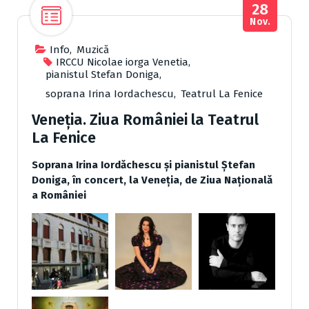
28
Nov.
Info
,
Muzică
IRCCU Nicolae iorga Venetia
,
pianistul Stefan Doniga
,
soprana Irina Iordachescu
,
Teatrul La Fenice
Veneția. Ziua României la Teatrul
La Fenice
Soprana Irina Iordăchescu și pianistul Ștefan
Doniga, în concert, la Veneția, de Ziua Națională
a României