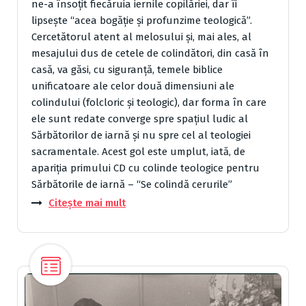
ne-a însoţit fiecăruia iernile copilăriei, dar îi
lipseşte “acea bogăţie şi profunzime teologică”.
Cercetătorul atent al melosului şi, mai ales, al
mesajului dus de cetele de colindători, din casă în
casă, va găsi, cu siguranţă, temele biblice
unificatoare ale celor două dimensiuni ale
colindului (folcloric şi teologic), dar forma în care
ele sunt redate converge spre spaţiul ludic al
Sărbătorilor de iarnă şi nu spre cel al teologiei
sacramentale. Acest gol este umplut, iată, de
apariţia primului CD cu colinde teologice pentru
Sărbătorile de iarnă – “Se colindă cerurile”
Citește mai mult