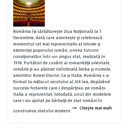
România își sărbătorește Ziua Națională la 1
Decembrie, dată care amintește și celebrează
momentul cel mai reprezentativ al istoriei și
existenței poporului român, unirea tuturor
conaționalilor într-un singur stat, realizată în
1918. Purtători de cuvânt ai romanităţii orientale,
românii și-au păstrat neîntinată limba şi numele,
amintitor Romei Eterne. Ca şi Italia, România s-a
format la mijlocul secolului al XIX-lea, dispărând
succesiv hotarele care-i despărţeau pe români.
Italia a reprezentat, totodată, unul din modelele
care i-au ajutat pe bărbaţii de stat români în
Citește mai mult
construirea statului modern.