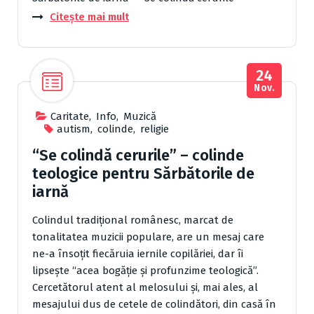
Citește mai mult
24
Nov.
Caritate
,
Info
,
Muzică
autism
,
colinde
,
religie
“Se colindă cerurile” – colinde
teologice pentru Sărbătorile de
iarnă
Colindul tradiţional românesc, marcat de
tonalitatea muzicii populare, are un mesaj care
ne-a însoţit fiecăruia iernile copilăriei, dar îi
lipseşte “acea bogăţie şi profunzime teologică”.
Cercetătorul atent al melosului şi, mai ales, al
mesajului dus de cetele de colindători, din casă în