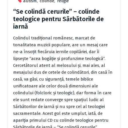
autism
,
colinde
,
religie
“Se colindă cerurile” – colinde
teologice pentru Sărbătorile de
iarnă
Colindul tradiţional românesc, marcat de
tonalitatea muzicii populare, are un mesaj care
ne-a însoţit fiecăruia iernile copilăriei, dar îi
lipseşte “acea bogăţie şi profunzime teologică”.
Cercetătorul atent al melosului şi, mai ales, al
mesajului dus de cetele de colindători, din casă în
casă, va găsi, cu siguranţă, temele biblice
unificatoare ale celor două dimensiuni ale
colindului (folcloric şi teologic), dar forma în care
ele sunt redate converge spre spaţiul ludic al
Sărbătorilor de iarnă şi nu spre cel al teologiei
sacramentale. Acest gol este umplut, iată, de
apariţia primului CD cu colinde teologice pentru
Sărbătorile de iarnă – “Se colindă cerurile”