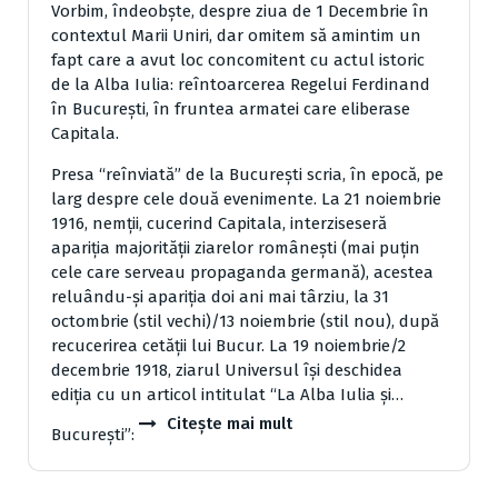
Vorbim, îndeobşte, despre ziua de 1 Decembrie în
contextul Marii Uniri, dar omitem să amintim un
fapt care a avut loc concomitent cu actul istoric
de la Alba Iulia: reîntoarcerea Regelui Ferdinand
în Bucureşti, în fruntea armatei care eliberase
Capitala.
Presa “reînviată” de la Bucureşti scria, în epocă, pe
larg despre cele două evenimente. La 21 noiembrie
1916, nemţii, cucerind Capitala, interziseseră
apariţia majorităţii ziarelor româneşti (mai puţin
cele care serveau propaganda germană), acestea
reluându-şi apariţia doi ani mai târziu, la 31
octombrie (stil vechi)/13 noiembrie (stil nou), după
recucerirea cetăţii lui Bucur. La 19 noiembrie/2
decembrie 1918, ziarul Universul îşi deschidea
ediţia cu un articol intitulat “La Alba Iulia şi…
Citește mai mult
Bucureşti”: