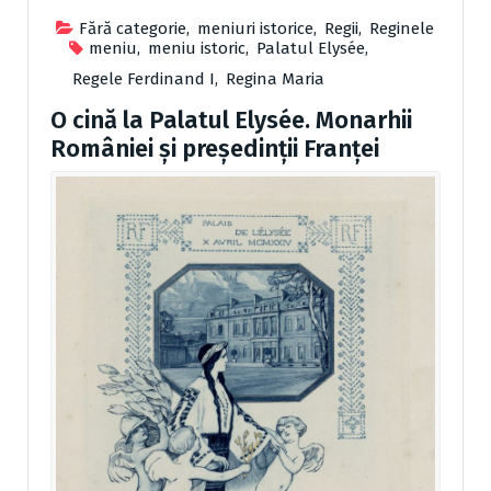
Fără categorie
,
meniuri istorice
,
Regii
,
Reginele
meniu
,
meniu istoric
,
Palatul Elysée
,
Regele Ferdinand I
,
Regina Maria
O cină la Palatul Elysée. Monarhii
României şi preşedinţii Franţei