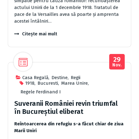
simpatie pentru cauza românilor: recunoașterea
actului Unirii de la 1 decembrie 1918. Tratatul de
pace de la Versailles avea să poarte și amprenta
acestei întâlniri…
Citește mai mult
29
Nov.
Casa Regală
,
Destine
,
Regii
1918
,
Bucuresti
,
Marea Unire
,
Regele Ferdinand I
Suveranii României revin triumfal
în Bucureştiul eliberat
Reîntoarcerea din refugiu s-a făcut chiar de ziua
Marii Uniri