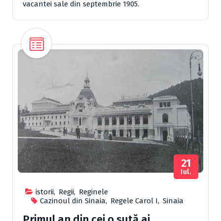
vacantei sale din septembrie 1905.
21
Iul.
istorii
,
Regii
,
Reginele
Cazinoul din Sinaia
,
Regele Carol I
,
Sinaia
Primul an din cei o sută ai