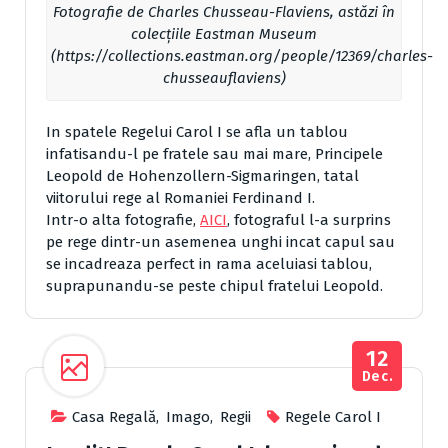
Fotografie de Charles Chusseau-Flaviens, astăzi în
colecțiile Eastman Museum
(https://collections.eastman.org/people/12369/charles-
chusseauflaviens)
In spatele Regelui Carol I se afla un tablou
infatisandu-l pe fratele sau mai mare, Principele
Leopold de Hohenzollern-Sigmaringen, tatal
viitorului rege al Romaniei Ferdinand I.
Intr-o alta fotografie,
AICI
, fotograful l-a surprins
pe rege dintr-un asemenea unghi incat capul sau
se incadreaza perfect in rama aceluiasi tablou,
suprapunandu-se peste chipul fratelui Leopold.
12
Dec.
Casa Regală
,
Imago
,
Regii
Regele Carol I