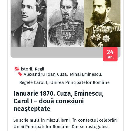
24
Ian.
istorii
,
Regii
Alexandru Ioan Cuza
,
Mihai Eminescu
,
Regele Carol I
,
Unirea Principatelor Române
Ianuarie 1870. Cuza, Eminescu,
Carol I – două conexiuni
neașteptate
Se scrie mult în miezul iernii, în contextul celebrării
Unirii Principatelor Române. Dar se rostogolesc