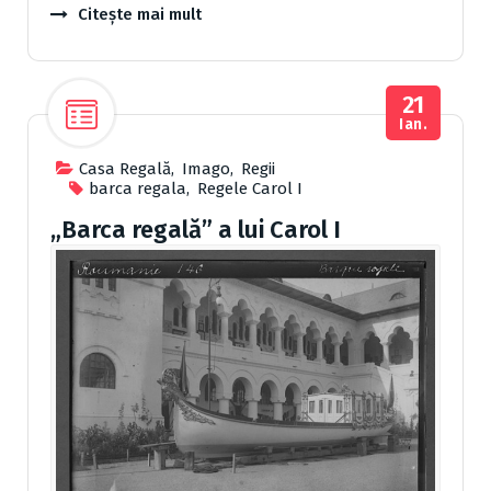
Citește mai mult
21
Ian.
Casa Regală
,
Imago
,
Regii
barca regala
,
Regele Carol I
„Barca regală” a lui Carol I