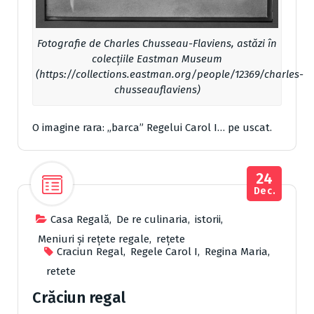
Fotografie de Charles Chusseau-Flaviens, astăzi în
colecțiile Eastman Museum
(https://collections.eastman.org/people/12369/charles-
chusseauflaviens)
O imagine rara: „barca” Regelui Carol I… pe uscat.
24
Dec.
Casa Regală
,
De re culinaria
,
istorii
,
Meniuri și rețete regale
,
reţete
Craciun Regal
,
Regele Carol I
,
Regina Maria
,
retete
Crăciun regal