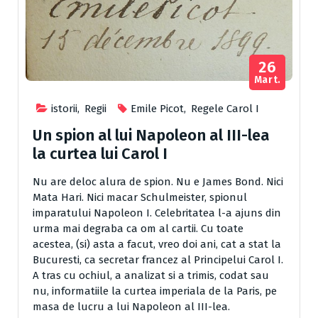
26
Mart.
istorii
,
Regii
Emile Picot
,
Regele Carol I
Un spion al lui Napoleon al III-lea
la curtea lui Carol I
Nu are deloc alura de spion. Nu e James Bond. Nici
Mata Hari. Nici macar Schulmeister, spionul
imparatului Napoleon I. Celebritatea l-a ajuns din
urma mai degraba ca om al cartii. Cu toate
acestea, (si) asta a facut, vreo doi ani, cat a stat la
Bucuresti, ca se­cretar francez al Principelui Carol I.
A tras cu ochiul, a analizat si a trimis, codat sau
nu, informatiile la curtea imperiala de la Paris, pe
masa de lucru a lui Napoleon al III-lea.