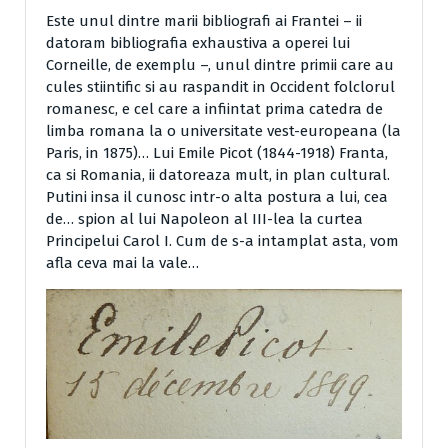
Este unul dintre marii bibliografi ai Frantei – ii
datoram bibliografia exhaustiva a operei lui
Corneille, de exemplu –, unul dintre primii care au
cules stiintific si au raspandit in Occident folclorul
romanesc, e cel care a infiintat prima catedra de
limba romana la o universitate vest-europeana (la
Paris, in 1875)… Lui Emile Picot (1844-1918) Franta,
ca si Romania, ii datoreaza mult, in plan cultu­ral.
Putini insa il cunosc intr-o alta postura a lui, cea
de… spion al lui Napoleon al III-lea la curtea
Principelui Carol I. Cum de s-a intamplat asta, vom
afla ceva mai la vale…