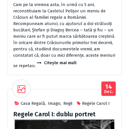
Cam pe la vremea asta, în urmă cu 5 ani,
reconstituiam la Castelul Pelişor un meniu de
Crăciun al familiei regale a României.
Recompuneam atunci, cu ajutorul a doi străluciţi
bucătari, Ştefan şi Dragoş Bercea – tată şi fiu – un
meniu care ar fi putut marca sărbătoarea creştină
în oricare dintre Crăciunurile primelor trei decenii,
pentru că, studiind documentele vremii, am
constatat că, doar cu mici diferenţe, aceste meniuri
Citește mai mult
se repetau.
14
Dec.
Casa Regală
,
Imago
,
Regii
Regele Carol I
Regele Carol I: dublu portret