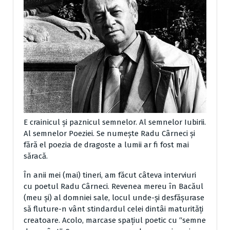
E crainicul şi paznicul semnelor. Al semnelor Iubirii.
Al semnelor Poeziei. Se numeşte Radu Cârneci şi
fără el poezia de dragoste a lumii ar fi fost mai
săracă.
În anii mei (mai) tineri, am făcut câteva interviuri
cu poetul Radu Cârneci. Revenea mereu în Bacăul
(meu şi) al domniei sale, locul unde-şi desfăşurase
să fluture-n vânt stindardul celei dintâi maturităţi
creatoare. Acolo, marcase spaţiul poetic cu “semne