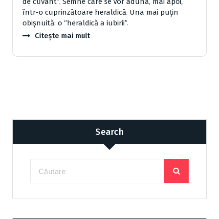
de cuvânt”. Semne care se vor aduna, mai apoi,
într-o cuprinzătoare heraldică. Una mai puţin
obişnuită: o “heraldică a iubirii”.
Citește mai mult
Search