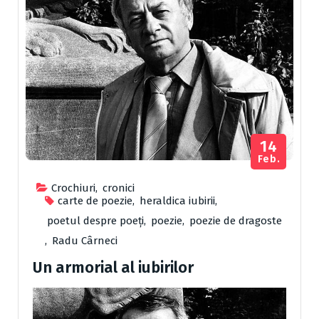
14
Feb.
Crochiuri
,
cronici
carte de poezie
,
heraldica iubirii
,
poetul despre poeți
,
poezie
,
poezie de dragoste
,
Radu Cârneci
Un armorial al iubirilor