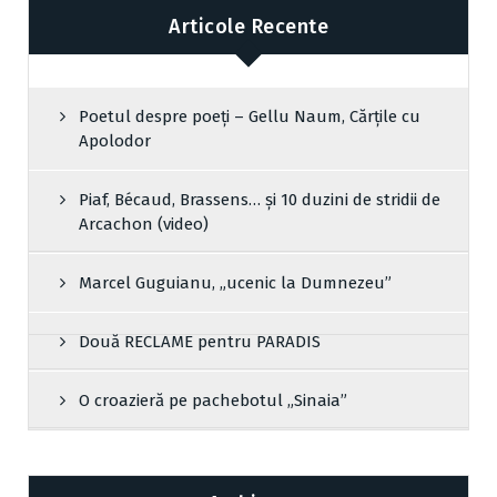
Articole Recente
Poetul despre poeți – Gellu Naum, Cărțile cu
Apolodor
Piaf, Bécaud, Brassens… și 10 duzini de stridii de
Arcachon (video)
Marcel Guguianu, „ucenic la Dumnezeu”
Două RECLAME pentru PARADIS
O croazieră pe pachebotul „Sinaia”