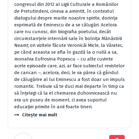
congresul din 2012 al Ligii Culturale a Românilor
de Pretutindeni, cineva a amintit, în contextul
dialogului despre marile noastre spirite, dorinţa
exprimată de Eminescu de a se călugări. Acelora
care nu cunosc, din biografia poetului, decât
circumstanţele internării sale în bolniţa Mănăstirii
Neamţ ori vizitele făcute Veronicăi Micle, la Văratec,
pe când aceasta se afla în gazdă la o rudă a sa,
monahia Eufrosina Popescu – cu alte cuvinte
acele episoade care, azi, ar face subiectul revistelor
de cancan –, acelora, deci, le va părea că gândul
de călugărire al lui Eminescu a fost doar un impuls
romantic. Trebuie să te duci mai departe în timp ca
să înţelegi că la el chemarea duhovnicească nu
era un puseu de moment, ci avea suportul
educaţiei primite în anii foarte tineri.
Citește mai mult