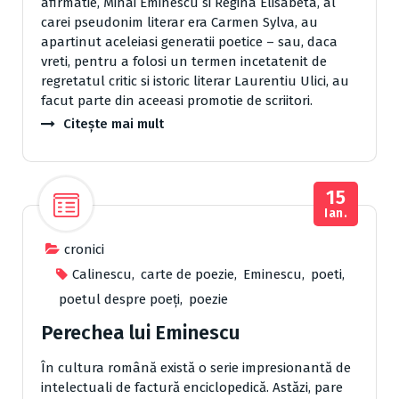
afirmatie, Mihai Eminescu si Regina Elisabeta, al
carei pseudonim literar era Carmen Sylva, au
apartinut aceleiasi generatii poetice – sau, daca
vreti, pentru a folosi un termen incetatenit de
regretatul critic si istoric literar Laurentiu Ulici, au
facut parte din aceeasi promotie de scriitori.
Citește mai mult
15
Ian.
cronici
Calinescu
,
carte de poezie
,
Eminescu
,
poeti
,
poetul despre poeți
,
poezie
Perechea lui Eminescu
În cultura română există o serie impresionantă de
intelectuali de factură enciclopedică. Astăzi, pare