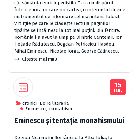
că “sămânţa enciclopediştilor” a cam dispărut.
Într-o epocă în care nu cartea, ci internetul devine
instrumentul de informare cel mai intens folosit,
virtuţile pe care le clădeşte lectura paginilor
tipărite se întâlnesc la tot mai puţini. Din fericire,
România i-a avut la timp pe Dimitrie Cantemir, Ion
Heliade Rădulescu, Bogdan Petriceicu Hasdeu,
Mihai Eminescu, Nicolae Iorga, George Călinescu.
Citește mai mult
15
Ian.
cronici
,
De re literaria
Eminescu
,
monahism
Eminescu şi tentaţia monahismului
De ziua Neamului Românesc, la Alba Iulia, la