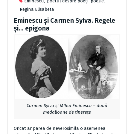
Eminescu
,
poetul despre poeți
,
poezie
,
Regina Elisabeta
Eminescu și Carmen Sylva. Regele
și… epigona
Carmen Sylva și MIhai Eminescu – două
medalioane de tinerețe
Oricat ar parea de neverosimila o asemenea