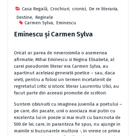
Casa Regală
,
Crochiuri
,
cronici
,
De re literaria
,
Destine
,
Reginele
Carmen Sylva
,
Eminescu
Eminescu şi Carmen Sylva
Oricat ar parea de neverosimila o asemenea
afirmatie, Mihai Eminescu si Regina Elisabeta, al
carei pseudonim literar era Carmen Sylva, au
apartinut aceleiasi generatii poetice – sau, daca
vreti, pentru a folosi un termen incetatenit de
regretatul critic si istoric literar Laurentiu Ulici, au
facut parte din aceeasi promotie de scriitori.
Suntem obisnuiti cu imaginea juvenila a poetului –
pe care, din pacate, unii o asociaza mai putin cu
excelenta lui in poezie si mai mult cu bancnota de
500 de lei, care, in paranteza fie spus, nu ajunge in
mainile si buzunarele multora -, in vreme ce prima