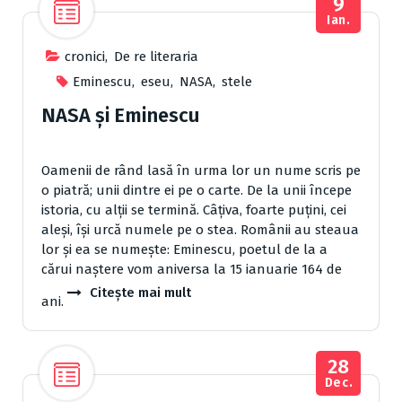
9
Ian.
cronici
,
De re literaria
Eminescu
,
eseu
,
NASA
,
stele
NASA şi Eminescu
Oamenii de rând lasă în urma lor un nume scris pe
o piatră; unii dintre ei pe o carte. De la unii începe
istoria, cu alţii se termină. Câţiva, foarte puţini, cei
aleşi, îşi urcă numele pe o stea. Românii au steaua
lor şi ea se numeşte: Eminescu, poetul de la a
cărui naştere vom aniversa la 15 ianuarie 164 de
Citește mai mult
ani.
28
Dec.