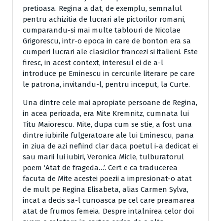
pretioasa. Regina a dat, de exemplu, semnalul
pentru achizitia de lucrari ale pictorilor romani,
cumparandu-si mai multe tablouri de Nicolae
Grigorescu, intr-o epoca in care de bonton era sa
cumperi lucrari ale clasicilor francezi si italieni. Este
firesc, in acest context, interesul ei de a-l
introduce pe Eminescu in cercurile literare pe care
le patrona, invitandu-l, pentru inceput, la Curte.
Una dintre cele mai apropiate persoane de Regina,
in acea perioada, era Mite Kremnitz, cumnata lui
Titu Maiorescu. Mite, dupa cum se stie, a fost una
dintre iubirile fulgeratoare ale lui Eminescu, pana
in ziua de azi nefiind clar daca poetul i-a dedicat ei
sau marii lui iubiri, Veronica Micle, tulburatorul
poem ‘Atat de frageda…’. Cert e ca traducerea
facuta de Mite acestei poezii a impresionat-o atat
de mult pe Regina Elisabeta, alias Carmen Sylva,
incat a decis sa-l cunoasca pe cel care preamarea
atat de frumos femeia. Despre intalnirea celor doi