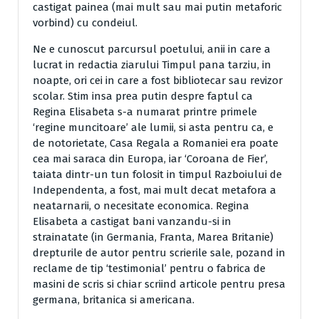
castigat painea (mai mult sau mai putin metaforic
vorbind) cu condeiul.
Ne e cunoscut parcursul poetului, anii in care a
lucrat in redactia ziarului Timpul pana tarziu, in
noapte, ori cei in care a fost bibliotecar sau revizor
scolar. Stim insa prea putin despre faptul ca
Regina Elisabeta s-a numarat printre primele
‘regine muncitoare’ ale lumii, si asta pentru ca, e
de notorietate, Casa Regala a Romaniei era poate
cea mai saraca din Europa, iar ‘Coroana de Fier’,
taiata dintr-un tun folosit in timpul Razboiului de
Independenta, a fost, mai mult decat metafora a
neatarnarii, o necesitate economica. Regina
Elisabeta a castigat bani vanzandu-si in
strainatate (in Germania, Franta, Marea Britanie)
drepturile de autor pentru scrierile sale, pozand in
reclame de tip ‘testimonial’ pentru o fabrica de
masini de scris si chiar scriind articole pentru presa
germana, britanica si americana.