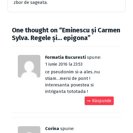
zbor de sageata.
One thought on “
Eminescu și Carmen
Sylva. Regele și… epigona
”
Formatia Bucuresti
spune:
1 iunie 2016 la 23:53
ce pseudonim si-a ales..nu
stiam…mersi de pont !
interesanta povestea si
intriganta tototada !
Răspunde
Corina
spune: