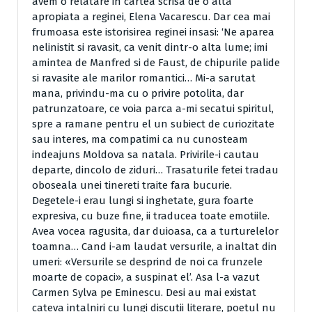
avem o relatare in cartea scrisa de o alta
apropiata a reginei, Elena Vacarescu. Dar cea mai
frumoasa este istorisirea reginei insasi: ‘Ne aparea
nelinistit si ravasit, ca venit dintr-o alta lume; imi
amintea de Manfred si de Faust, de chipurile palide
si ravasite ale marilor romantici… Mi-a sarutat
mana, privindu-ma cu o privire potolita, dar
patrunzatoare, ce voia parca a-mi secatui spiritul,
spre a ramane pentru el un subiect de curiozitate
sau interes, ma compatimi ca nu cunosteam
indeajuns Moldova sa natala. Privirile-i cautau
departe, dincolo de ziduri… Trasaturile fetei tradau
oboseala unei tinereti traite fara bucurie.
Degetele-i erau lungi si inghetate, gura foarte
expresiva, cu buze fine, ii traducea toate emotiile.
Avea vocea ragusita, dar duioasa, ca a turturelelor
toamna… Cand i-am laudat versurile, a inaltat din
umeri: «Versurile se desprind de noi ca frunzele
moarte de copaci», a suspinat el’. Asa l-a vazut
Carmen Sylva pe Eminescu. Desi au mai existat
cateva intalniri cu lungi discutii literare, poetul nu