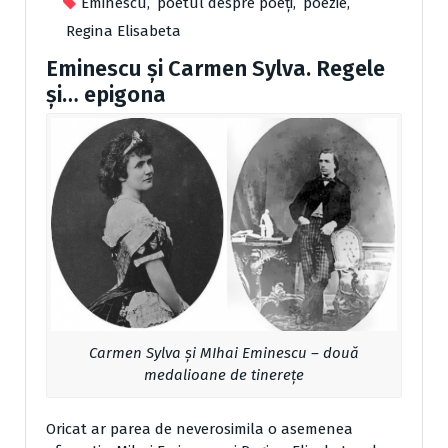
Eminescu
,
poetul despre poeți
,
poezie
,
Regina Elisabeta
Eminescu și Carmen Sylva. Regele
și… epigona
Carmen Sylva și MIhai Eminescu – două
medalioane de tinerețe
Oricat ar parea de neverosimila o asemenea