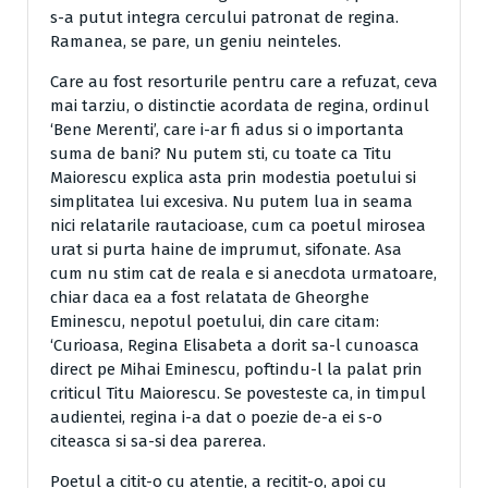
s-a putut integra cercului patronat de regina.
Ramanea, se pare, un geniu neinteles.
Care au fost resorturile pentru care a refuzat, ceva
mai tarziu, o distinctie acordata de regina, ordinul
‘Bene Merenti’, care i-ar fi adus si o importanta
suma de bani? Nu putem sti, cu toate ca Titu
Maiorescu explica asta prin modestia poetului si
simplitatea lui excesiva. Nu putem lua in seama
nici relatarile rautacioase, cum ca poetul mirosea
urat si purta haine de imprumut, sifonate. Asa
cum nu stim cat de reala e si anecdota urmatoare,
chiar daca ea a fost relatata de Gheorghe
Eminescu, nepotul poetului, din care citam:
‘Curioasa, Regina Elisabeta a dorit sa-l cunoasca
direct pe Mihai Eminescu, poftindu-l la palat prin
criticul Titu Maiorescu. Se povesteste ca, in timpul
audientei, regina i-a dat o poezie de-a ei s-o
citeasca si sa-si dea parerea.
Poetul a citit-o cu atentie, a recitit-o, apoi cu