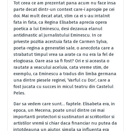
Tot ceea ce am prezentat pana acum nu face insa
parte decat dintr-un context care-i apropie pe cei
doi. Mai mult decat atat, stim ca ei s-au intalnit
fata in fata, ca Regina Elisabeta aprecia opera
poetica a lui Eminescu, desi dezavua elanul
antidinastic al jurnalistului Eminescu. In ce
priveste pozitia acestuia fata de Carmen Sylva,
poeta-regina a generatiei sale, o anecdota care a
strabatut timpul vrea sa arate ca nu era la fel de
elogioasa. Oare asa sa fi fost? Ori e si aceasta o
rautate a veacului aceluia, cata vreme stim, de
exemplu, ca Eminescu a tradus din limba germana
una dintre piesele reginei, ‘Varful cu Dor’, care a
fost jucata cu succes in micul teatru din Castelul
Peles.
Dar sa vedem care sunt… faptele. Elisabeta era, in
epoca, un Mecena, poate unul dintre cei mai
importanti protectori si sustinatori ai scriitorilor si
artistilor vremii si chiar daca financiar nu putea da
intotdeauna un ajutor, simpla sa influenta era