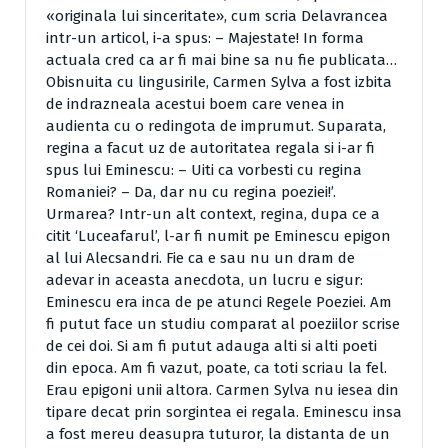
«originala lui sinceritate», cum scria Delavrancea
intr-un articol, i-a spus: – Majestate! In forma
actuala cred ca ar fi mai bine sa nu fie publicata…
Obisnuita cu lingusirile, Carmen Sylva a fost izbita
de indrazneala acestui boem care venea in
audienta cu o redingota de imprumut. Suparata,
regina a facut uz de autoritatea regala si i-ar fi
spus lui Eminescu: – Uiti ca vorbesti cu regina
Romaniei? – Da, dar nu cu regina poeziei!’.
Urmarea? Intr-un alt context, regina, dupa ce a
citit ‘Luceafarul’, l-ar fi numit pe Eminescu epigon
al lui Alecsandri. Fie ca e sau nu un dram de
adevar in aceasta anecdota, un lucru e sigur:
Eminescu era inca de pe atunci Regele Poeziei. Am
fi putut face un studiu comparat al poeziilor scrise
de cei doi. Si am fi putut adauga alti si alti poeti
din epoca. Am fi vazut, poate, ca toti scriau la fel.
Erau epigoni unii altora. Carmen Sylva nu iesea din
tipare decat prin sorgintea ei regala. Eminescu insa
a fost mereu deasupra tuturor, la distanta de un