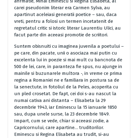
afirmatie, Mihai Eminescu si Regina Elisabeta, al
carei pseudonim literar era Carmen Sylva, au
apartinut aceleiasi generatii poetice – sau, daca
vreti, pentru a folosi un termen incetatenit de
regretatul critic si istoric literar Laurentiu Ulici, au
facut parte din aceeasi promotie de scriitori.
Suntem obisnuiti cu imaginea juvenila a poetului –
pe care, din pacate, unii o asociaza mai putin cu
excelenta lui in poezie si mai mult cu bancnota de
500 de lei, care, in paranteza fie spus, nu ajunge in
mainile si buzunarele multora -, in vreme ce prima
regina a Romaniei ne e familiara in postura sa de
la senectute, in fotoliul de la Peles, acoperita cu
un pled crosetat. De fapt, cei doi s-au nascut la
numai cativa ani distanta – Elisabeta la 29
decembrie 1943, iar Eminescu la 15 ianuarie 1850
sau, dupa unele surse, la 23 decembrie 1849.
Impart, cum se vede, chiar si aceeasi zodie, a
Capricornului, care apartine… truditorilor.
Eminescu si Regina Elisabeta au trudit, si-au