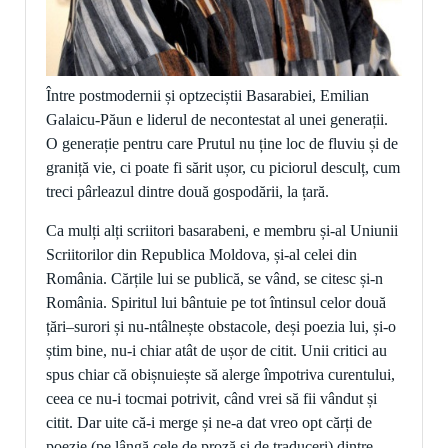
Între postmodernii și optzeciștii Basarabiei, Emilian
Galaicu-Păun e liderul de necontestat al unei generații.
O generație pentru care Prutul nu ține loc de fluviu și de
graniță vie, ci poate fi sărit ușor, cu piciorul desculț, cum
treci pârleazul dintre două gospodării, la țară.
Ca mulți alți scriitori basarabeni, e membru și-al Uniunii
Scriitorilor din Republica Moldova, și-al celei din
România. Cărțile lui se publică, se vând, se citesc și-n
România. Spiritul lui bântuie pe tot întinsul celor două
țări
–
surori și nu-ntâlnește obstacole, deși poezia lui, și-o
știm bine, nu-i chiar atât de ușor de citit. Unii critici au
spus chiar că obișnuiește să alerge împotriva curentului,
ceea ce nu-i tocmai potrivit, când vrei să fii vândut și
citit. Dar uite că-i merge și ne-a dat vreo opt cărți de
poezie (pe lângă cele de proză și de traduceri) dintre