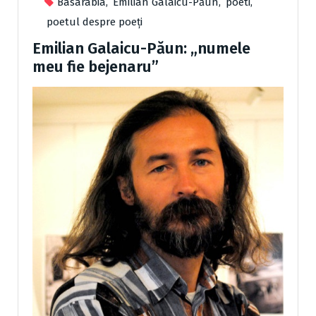
Basarabia
,
Emilian Galaicu-Păun
,
poeti
,
poetul despre poeți
Emilian Galaicu-Păun: „numele
meu fie bejenaru”