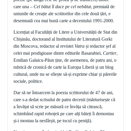
care una –
Cel bătut îl duce pe cel nebătut
, premiată de
uniunile de creație ale scriitorilor din cele două țări, e
desemnată cea mai bună carte a deceniului 1991-2000.
Licențiat al Facultății de Litere a Universității de Stat din
Chișinău, doctorand al Institutului de Literatură Gorki
din Moscova, redactor al revistei
Vatra
și redactor șef al
celei mai prodigioase dintre editurile Basarabiei,
Ca
rtier
,
Emilian Galaicu-Păun ține, de asemenea, de patru ani, o
rubrică de cronică de carte la Europa Liberă și un blog
cultural, unde nu se sfiește să-și exprime chiar și părerile
sociale, politice.
Dar să ne întoarcem la poezia scriitorului de 47 de ani,
care s-a dedat scrisului de patru decenii (mărturisește că
a învățat să scrie pe măsură ce învăța să citească,
schimbând rapid roboțeii pe care alți băieți îi demontau
și-i montau la nesfârșit, pe tocul cu peniță).