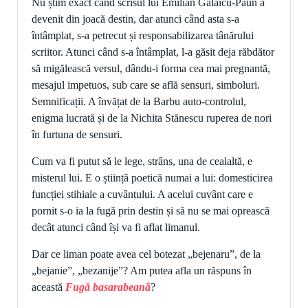
Nu știm exact când scrisul lui Emilian Galaicu-Păun a
devenit din joacă destin, dar atunci când asta s-a
întâmplat, s-a petrecut și responsabilizarea tânărului
scriitor. Atunci când s-a întâmplat, l-a găsit deja răbdător
să migălească versul, dându-i forma cea mai pregnantă,
mesajul impetuos, sub care se află sensuri, simboluri.
Semnificații. A învățat de la Barbu auto-controlul,
enigma lucrată și de la Nichita Stănescu ruperea de nori
în furtuna de sensuri.
Cum va fi putut să le lege, strâns, una de cealaltă, e
misterul lui. E o știință poetică numai a lui: domesticirea
funcției stihiale a cuvântului. A acelui cuvânt care e
pornit s-o ia la fugă prin destin și să nu se mai oprească
decât atunci când își va fi aflat limanul.
Dar ce liman poate avea cel botezat „bejenaru”, de la
„bejanie”, „bezanije”? Am putea afla un răspuns în
această
Fugă basarabeană
?