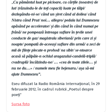
„
Cu pământul luat pe picioare, cu cărțile (noastre) de
lut/ (răzuindu-le de toți copacii) luate pe tălpi/
dezlegându-ni-se/ când un șiret când al doilea/ când
Nistru când Prut/ noi… allegro/ pedala lui Dumnezeu
apăsând pe accelerator/ și din când în când numai pe
frână/ ne pompează întreaga suflare în țevile unei
conducte de gaz/ magistrala siberiană/ prin care zi și
noapte/ pompată de-aceeași suflare din urmă/ a zeci de
mii de ființe plecate-n prohod/ na sibir/ se-ntoarce
acasă să pâlpâie-n ochiul aragazului-candelă-triplă/
cvadruplă/ încălzindu-ne/ …
«
cea de toate zilele… și
nu ne du…
»
/ numele meu fie bejenaru./ așa să-mi
ajute Dumnezeu”.
Eseu difuzat la Radio România Internațional, în 29
februarie 2012, în cadrul rubricii „Poetul despre
poeți”
Sursa foto