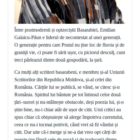
Între postmodernii și optzeciștii Basarabiei, Emilian
Galaicu-Păun e liderul de necontestat al unei generații.
O generație pentru care Prutul nu ține loc de fluviu și de
graniță vie, ci poate fi sărit ușor, cu piciorul desculț, cum
treci pârleazul dintre două gospodării, la țară.
Ca mulți alți scriitori basarabeni, e membru și-al Uniunii
Scriitorilor din Republica Moldova, și-al celei din
România. Cărțile lui se publică, se vând, se citesc și-n
România. Spiritul lui bântuie pe tot întinsul celor două
țări
–
surori și nu-ntâlnește obstacole, deși poezia lui, și-o
știm bine, nu-i chiar atât de ușor de citit. Unii critici au
spus chiar că obișnuiește să alerge împotriva curentului,
ceea ce nu-i tocmai potrivit, când vrei să fii vândut și
citit. Dar uite că-i merge și ne-a dat vreo opt cărți de
poezie (pe lângă cele de proză și de traduceri) dintre