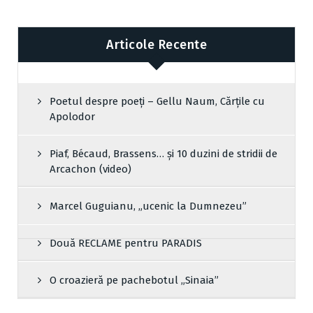
Articole Recente
Poetul despre poeți – Gellu Naum, Cărțile cu
Apolodor
Piaf, Bécaud, Brassens… și 10 duzini de stridii de
Arcachon (video)
Marcel Guguianu, „ucenic la Dumnezeu”
Două RECLAME pentru PARADIS
O croazieră pe pachebotul „Sinaia”