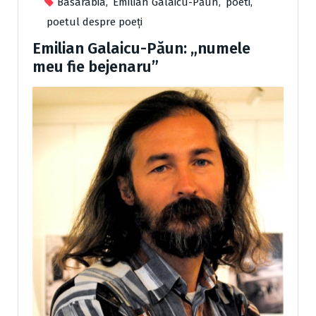
Basarabia
,
Emilian Galaicu-Păun
,
poeti
,
poetul despre poeți
Emilian Galaicu-Păun: „numele
meu fie bejenaru”