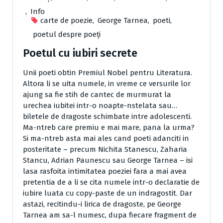
,
Info
carte de poezie
,
George Tarnea
,
poeti
,
poetul despre poeți
Poetul cu iubiri secrete
Unii poeti obtin Premiul Nobel pentru Literatura.
Altora li se uita numele, in vreme ce versurile lor
ajung sa fie stih de cantec de murmurat la
urechea iubitei intr-o noapte-nstelata sau…
biletele de dragoste schimbate intre adolescenti.
Ma-ntreb care premiu e mai mare, pana la urma?
Si ma-ntreb asta mai ales cand poeti adanciti in
posteritate – precum Nichita Stanescu, Zaharia
Stancu, Adrian Paunescu sau George Tarnea – isi
lasa rasfoita intimitatea poeziei fara a mai avea
pretentia de a li se cita numele intr-o declaratie de
iubire luata cu copy-paste de un indragostit. Dar
astazi, recitindu-i lirica de dragoste, pe George
Tarnea am sa-l numesc, dupa fiecare fragment de