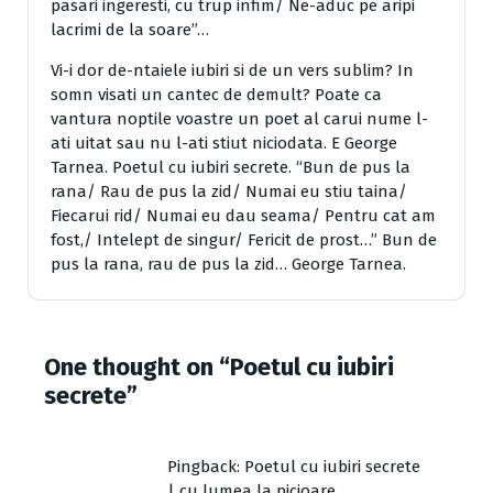
pasari ingeresti, cu trup infim/ Ne-aduc pe aripi
lacrimi de la soare”…
Vi-i dor de-ntaiele iubiri si de un vers sublim? In
somn visati un cantec de demult? Poate ca
vantura noptile voastre un poet al carui nume l-
ati uitat sau nu l-ati stiut niciodata. E George
Tarnea. Poetul cu iubiri secrete. “Bun de pus la
rana/ Rau de pus la zid/ Numai eu stiu taina/
Fiecarui rid/ Numai eu dau seama/ Pentru cat am
fost,/ Intelept de singur/ Fericit de prost…” Bun de
pus la rana, rau de pus la zid… George Tarnea.
One thought on “
Poetul cu iubiri
secrete
”
Pingback:
Poetul cu iubiri secrete
| cu lumea la picioare