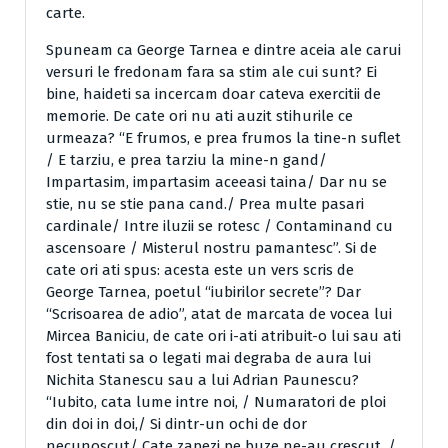
carte.
Spuneam ca George Tarnea e dintre aceia ale carui
versuri le fredonam fara sa stim ale cui sunt? Ei
bine, haideti sa incercam doar cateva exercitii de
memorie. De cate ori nu ati auzit stihurile ce
urmeaza? “E frumos, e prea frumos la tine-n suflet
/ E tarziu, e prea tarziu la mine-n gand/
Impartasim, impartasim aceeasi taina/ Dar nu se
stie, nu se stie pana cand./ Prea multe pasari
cardinale/ Intre iluzii se rotesc / Contaminand cu
ascensoare / Misterul nostru pamantesc”. Si de
cate ori ati spus: acesta este un vers scris de
George Tarnea, poetul “iubirilor secrete”? Dar
“Scrisoarea de adio”, atat de marcata de vocea lui
Mircea Baniciu, de cate ori i-ati atribuit-o lui sau ati
fost tentati sa o legati mai degraba de aura lui
Nichita Stanescu sau a lui Adrian Paunescu?
“Iubito, cata lume intre noi, / Numaratori de ploi
din doi in doi,/ Si dintr-un ochi de dor
necunoscut/ Cate zapezi pe buze ne-au crescut. /