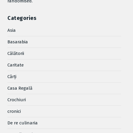
randomised.
Categories
Asia
Basarabia
Cǎlǎtorii
Caritate
Cărţi
Casa Regală
Crochiuri
cronici
De re culinaria