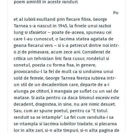
poem amintit in aceste randuri.
Po
et al iubirii exultand prin fiecare fibra, George
Tarnea s-a nascut in 1945, la finele unui razboi
lung si sfasietor – poate de-aceea, spuneau cei
care l-au cunoscut, o lacrima statea agatata de
geana fiecarui vers – si s-a petrecut dintre noi intr-
o zi de primavara, acum zece ani. Considerat de
critica un tehnician liric fara cusur, rondelul si
sonetul, poezia cu forma fixa, in genere,
provocandu-l la fel de mult ca si unduirea unui
sold de femeie, George Tarnea feeriza iubirea intr-
un stil de un decadentism care, departe de a-i
alunga pe cititori, ii mangaia pe suflet cu un val de
matase. Si asta pentru ca daca lirismul excesiv este
decadent, dragostea, in sine, nu are nimic desuet.
Sau, cum ar spune poetul, pentru ca “E totul
randuit sa se intample”. La fel cum randuita-i sa
se-ntampla si lacrima iubirilor tradate, si plecarea
lor in alte zari, si-n alte timpuri, si-n alta pagina de