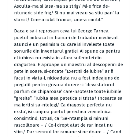
Asculta-ma si lasa-ma sa strig/ Mi-e frica de-
ntuneric si de frig/ Si nu mai vreau sa stiu pan’ la
sfarsit/ Cine-a iubit frumos, cine-a mintit.”
Daca e sa-i reprosam ceva lui George Tarnea,
poetul imbracat in haina-i de trubadur medieval,
atunci e un pesimism cu care isi inveleste toate
sonurile din inventarul gratiei. Ai spune ca pentru
el iubirea nu exista in afara suferintei din
dragostea. E aproape un maestru al descoperirii de
pete in soare, si-oricate “Exercitii de iubire” ar fi
facut in viata-i, nicioadata nu a fost indeajuns de
pregatit pentru greaua durere si “devastatorul
parfum de chiparoase’ care-nsoteste toate iubirile
“gresite”. “Iubita mea patetica si trista/ Incearca sa
ma ierti si sa-ntelegi/ Ca dragoste perfecta nu
exsta’, isi conjura poetul perechea vremelnica,
consimtind, totusi, ca “Se-ntampla si minuni
rascolitoare – / Ce-i drept atat de rar, incat nu
stim/ Dar semnul lor ramane si ne doare – / Cand