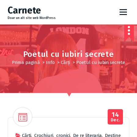
S
Carnete
a
r
Doar un alt site web WordPress
i
l
a
c
o
Poetul cu iubiri secrete
n
Prima pagină
>
Info
>
Cărţi
>
Poetul cu iubiri secrete
ț
i
n
u
t
14
Dec.
Cărţi
,
Crochiuri
,
cronici
,
De re literaria
,
Destine