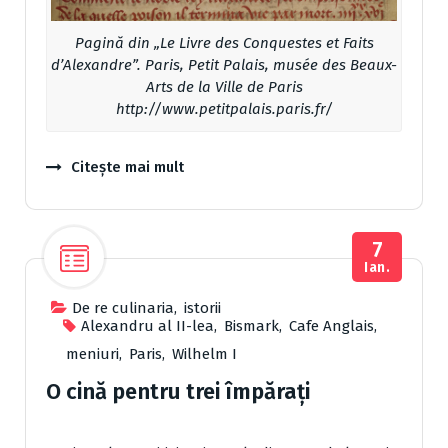
Pagină din „Le Livre des Conquestes et Faits
d’Alexandre”. Paris, Petit Palais, musée des Beaux-
Arts de la Ville de Paris
http://www.petitpalais.paris.fr/
Citește mai mult
7
Ian.
De re culinaria
,
istorii
Alexandru al II-lea
,
Bismark
,
Cafe Anglais
,
meniuri
,
Paris
,
Wilhelm I
O cină pentru trei împăraţi