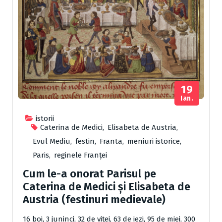
19
Ian.
istorii
Caterina de Medici
,
Elisabeta de Austria
,
Evul Mediu
,
festin
,
Franta
,
meniuri istorice
,
Paris
,
reginele Franței
Cum le-a onorat Parisul pe
Caterina de Medici și Elisabeta de
Austria (festinuri medievale)
16 boi, 3 juninci, 32 de viţei, 63 de iezi, 95 de miei, 300