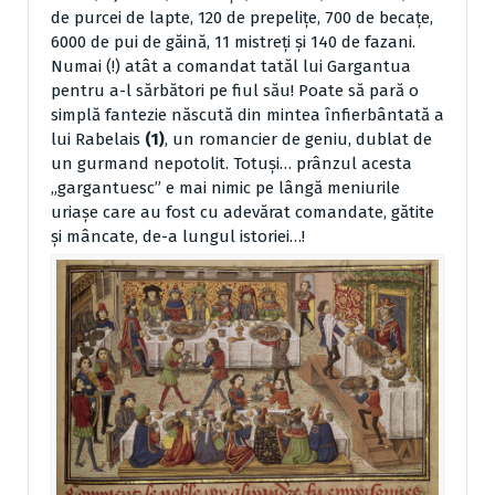
de purcei de lapte, 120 de prepeliţe, 700 de becaţe,
6000 de pui de găină, 11 mistreţi şi 140 de fazani.
Numai (!) atât a comandat tatăl lui Gargantua
pentru a-l sărbători pe fiul său! Poate să pară o
simplă fantezie născută din mintea înfierbântată a
lui Rabelais
(1)
, un romancier de geniu, dublat de
un gurmand nepotolit. Totuşi… prânzul acesta
„gargantuesc” e mai nimic pe lângă meniurile
uriaşe care au fost cu adevărat comandate, gătite
şi mâncate, de-a lungul istoriei…!