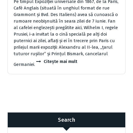
Pe timpul Expoziţiei universale din 1867, de la Paris,
Café Anglais (situată în unghiul format de rue
Grammont şi Bvd. Des Italiens) avea să cunoască o
rumoare neobişnuită în seara zilei de 7 iunie. Fan
al cafelei englezeşti pregătite aici, Wilhelm I, regele
Prusiei, i-a invitat la o cină specială pe alţi doi
puternici ai zilei, aflaţi şi ei în trecere prin Paris cu
prilejul marii expoziţii: Alexandru al II-lea, „ţarul
tuturor ruşilor” şi Prinţul Bismark, cancelarul
Citește mai mult
Germaniei.
Search