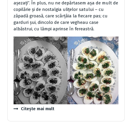
aşezaţi”. În plus, nu ne depărtasem aşa de mult de
copilărie şi de nostalgia uliţelor satului – cu
zăpadă groasă, care scârţâia la fiecare pas; cu
garduri şui, dincolo de care vegheau case
albăstrui, cu lămpi aprinse în fereastră.
Citește mai mult