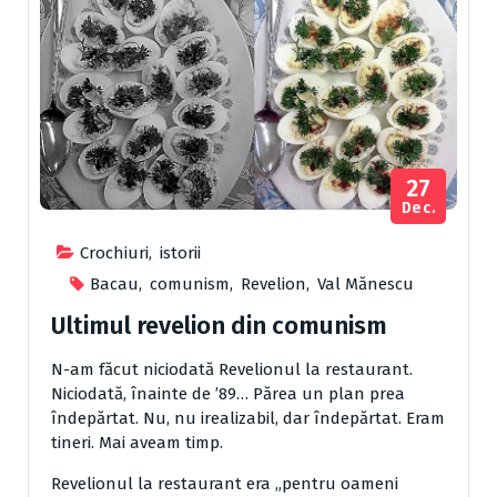
27
Dec.
Crochiuri
,
istorii
Bacau
,
comunism
,
Revelion
,
Val Mănescu
Ultimul revelion din comunism
N-am făcut niciodată Revelionul la restaurant.
Niciodată, înainte de ’89… Părea un plan prea
îndepărtat. Nu, nu irealizabil, dar îndepărtat. Eram
tineri. Mai aveam timp.
Revelionul la restaurant era „pentru oameni