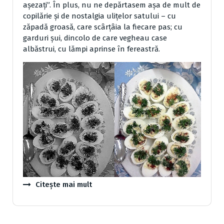
aşezaţi”. În plus, nu ne depărtasem aşa de mult de
copilărie şi de nostalgia uliţelor satului – cu
zăpadă groasă, care scârţâia la fiecare pas; cu
garduri şui, dincolo de care vegheau case
albăstrui, cu lămpi aprinse în fereastră.
Citește mai mult