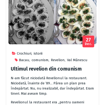
27
Dec.
Crochiuri
,
istorii
Bacau
,
comunism
,
Revelion
,
Val Mănescu
Ultimul revelion din comunism
N-am făcut niciodată Revelionul la restaurant.
Niciodată, înainte de ’89… Părea un plan prea
îndepărtat. Nu, nu irealizabil, dar îndepărtat. Eram
tineri. Mai aveam timp.
Revelionul la restaurant era „pentru oameni