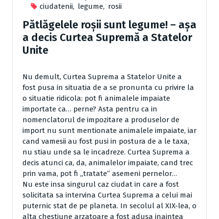
ciudatenii
,
legume
,
rosii
Pătlăgelele roşii sunt legume! – aşa
a decis Curtea Supremă a Statelor
Unite
Nu demult, Curtea Suprema a Statelor Unite a
fost pusa in situatia de a se pronunta cu privire la
o situatie ridicola: pot fi animalele impaiate
importate ca… perne? Asta pentru ca in
nomenclatorul de impozitare a produselor de
import nu sunt mentionate animalele impaiate, iar
cand vamesii au fost pusi in postura de a le taxa,
nu stiau unde sa le incadreze. Curtea Suprema a
decis atunci ca, da, animalelor impaiate, cand trec
prin vama, pot fi „tratate” asemeni pernelor…
Nu este insa singurul caz ciudat in care a fost
solicitata sa intervina Curtea Suprema a celui mai
puternic stat de pe planeta. In secolul al XIX-lea, o
alta chestiune arzatoare a fost adusa inaintea