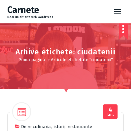
S
Carnete
a
r
Doar un alt site web WordPress
i
l
a
c
o
Arhive etichete: ciudatenii
n
Prima pagină
>
Articole etichetate "ciudatenii"
ț
i
n
u
t
4
Ian.
De re culinaria
,
istorii
,
restaurante