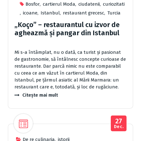
Bosfor
,
cartierul Moda
,
ciudatenii
,
curiozitati
,
icoane
,
Istanbul
,
restaurant grecesc
,
Turcia
„Koço” – restaurantul cu izvor de
agheazmă şi pangar din Istanbul
Mi s-a întâmplat, nu o dată, ca turist şi pasionat
de gastronomie, să întâlnesc concepte curioa­se de
restaurante. Dar parcă nimic nu este comparabil
cu ceea ce am văzut în cartierul Moda, din
Istanbul, pe ţărmul asiatic al Mării Marmara: un
restaurant care e, totodată, şi loc de rugăciune.
Citește mai mult
27
Dec.
De re culinaria
,
istorii