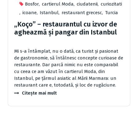
Bosfor
,
cartierul Moda
,
ciudatenii
,
curiozitati
,
icoane
,
Istanbul
,
restaurant grecesc
,
Turcia
„Koço” – restaurantul cu izvor de
agheazmă şi pangar din Istanbul
Mi s-a întâmplat, nu o dată, ca turist şi pasionat
de gastronomie, să întâlnesc concepte curioa­se de
restaurante. Dar parcă nimic nu este comparabil
cu ceea ce am văzut în cartierul Moda, din
Istanbul, pe ţărmul asiatic al Mării Marmara: un
restaurant care e, totodată, şi loc de rugăciune.
Citește mai mult