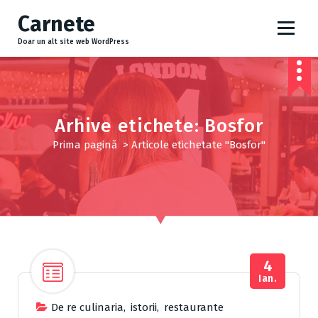
S
Carnete
a
r
Doar un alt site web WordPress
i
l
a
c
o
Arhive etichete: Bosfor
n
Prima pagină
>
Articole etichetate "Bosfor"
ț
i
n
u
t
4
Ian.
De re culinaria
,
istorii
,
restaurante