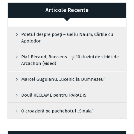
Articole Recente
Poetul despre poeți – Gellu Naum, Cărțile cu
Apolodor
Piaf, Bécaud, Brassens… și 10 duzini de stridii de
Arcachon (video)
Marcel Guguianu, „ucenic la Dumnezeu”
Două RECLAME pentru PARADIS
O croazieră pe pachebotul „Sinaia”