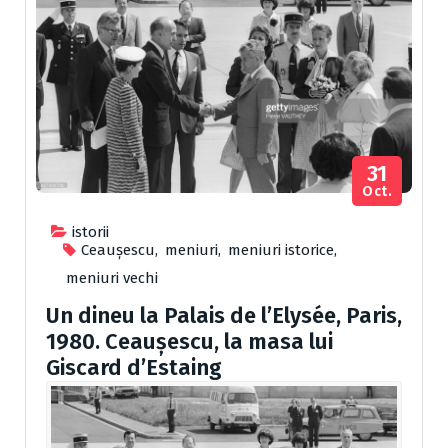
31
Oct.
istorii
Ceaușescu
,
meniuri
,
meniuri istorice
,
meniuri vechi
Un dineu la Palais de l’Elysée, Paris,
1980. Ceaușescu, la masa lui
Giscard d’Estaing