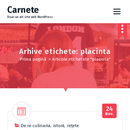
S
Carnete
a
r
Doar un alt site web WordPress
i
l
a
c
o
Arhive etichete: placinta
n
Prima pagină
>
Articole etichetate "placinta"
ț
i
n
u
t
24
Nov.
De re culinaria
,
istorii
,
reţete