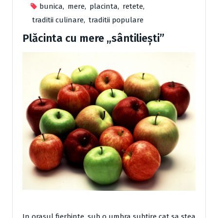
bunica
,
mere
,
placinta
,
retete
,
traditii culinare
,
traditii populare
Plăcinta cu mere „sântiliești”
In orasul fierbinte, sub o umbra subtire cat sa stea