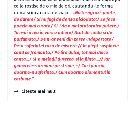
ce le rostise de o mie de ori, cautandu-le forma
unica si incarcata de vraja…
„Nu te-ngrozi, poete,
de durere/ Si nu fugi de dansa niciodata:/ Ea face
poezia mai curata/ Si-i da o mai statornica putere./
Tu n-ai avea in vers o adiere/ Atat de calda si de
parfumata,/ De n-ar veni din zarea-ndepartata/
Pe-a suferintei raza de mistere.// In piept suspinele
cand se framanta,/ Pe lira dulce, tot mai dulce
canta…/ Si-n melodii durerea-si ia fiinta…// Iar
gemetele-s armonii pe strune, –/ Caci poezia
doarme-n suferinta,/ Cum doarme diamantul in
carbune.”
Citește mai mult