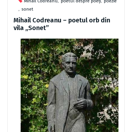
Mihail Codreanu
,
poetul despre poeți
,
poezie
,
sonet
Mihail Codreanu – poetul orb din
vila „Sonet”