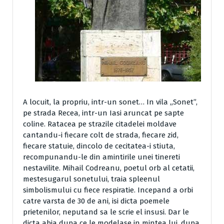
A locuit, la propriu, intr-un sonet… In vila „Sonet”,
pe strada Recea, intr-un Iasi aruncat pe sapte
coline. Ratacea pe strazile citadelei moldave
cantandu-i fiecare colt de strada, fiecare zid,
fiecare statuie, dincolo de cecitatea-i stiuta,
recompunandu-le din amintirile unei tinereti
nestavilite. Mihail Codreanu, poetul orb al cetatii,
mestesugarul sonetului, traia spleenul
simbolismului cu fiece respiratie. Incepand a orbi
catre varsta de 30 de ani, isi dicta poemele
prietenilor, neputand sa le scrie el insusi. Dar le
dicta abia dupa ce le modelase in mintea lui, dupa