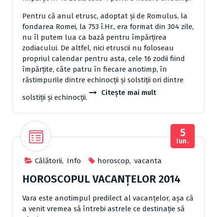
Pentru că anul etrusc, adoptat și de Romulus, la
fondarea Romei, la 753 î.Hr., era format din 304 zile,
nu îl putem lua ca bază pentru împărțirea
zodiacului. De altfel, nici etruscii nu foloseau
propriul calendar pentru asta, cele 16 zodii fiind
împărțite, câte patru în fiecare anotimp, în
răstimpurile dintre echinocții și solstiții ori dintre
Citește mai mult
solstiții și echinocții.
5
Iun.
Cǎlǎtorii
,
Info
horoscop
,
vacanta
HOROSCOPUL VACANȚELOR 2014
Vara este anotimpul predilect al vacanțelor, așa că
a venit vremea să întrebi astrele ce destinație să