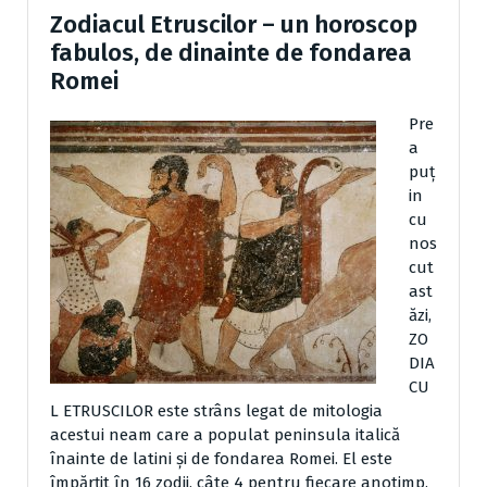
Zodiacul Etruscilor – un horoscop
fabulos, de dinainte de fondarea
Romei
Pre
a
puț
in
cu
nos
cut
ast
ăzi,
ZO
DIA
CU
L ETRUSCILOR este strâns legat de mitologia
acestui neam care a populat peninsula italică
înainte de latini și de fondarea Romei. El este
împărțit în 16 zodii, câte 4 pentru fiecare anotimp.