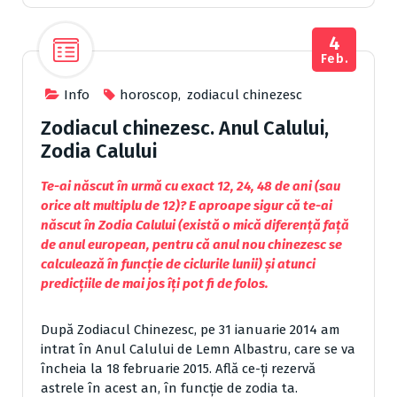
4
Feb.
Info
horoscop
,
zodiacul chinezesc
Zodiacul chinezesc. Anul Calului,
Zodia Calului
Te-ai născut în urmă cu exact 12, 24, 48 de ani (sau
orice alt multiplu de 12)? E aproape sigur că te-ai
născut în Zodia Calului (există o mică diferență față
de anul european, pentru că anul nou chinezesc se
calculează în funcție de ciclurile lunii) și atunci
predicțiile de mai jos îți pot fi de folos.
După Zodiacul Chinezesc, pe 31 ianuarie 2014 am
intrat în Anul Calului de Lemn Albastru, care se va
încheia la 18 februarie 2015. Află ce-ți rezervă
astrele în acest an, în funcție de zodia ta.