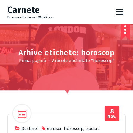
S
Carnete
a
r
Doar un alt site web WordPress
i
l
a
c
o
Arhive etichete: horoscop
n
Prima pagină
>
Articole etichetate "horoscop"
ț
i
n
u
t
8
Nov.
Destine
etrusci
,
horoscop
,
zodiac