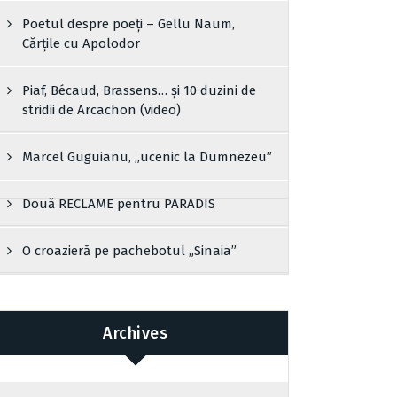
Poetul despre poeți – Gellu Naum,
Cărțile cu Apolodor
Piaf, Bécaud, Brassens… și 10 duzini de
stridii de Arcachon (video)
Marcel Guguianu, „ucenic la Dumnezeu”
Două RECLAME pentru PARADIS
O croazieră pe pachebotul „Sinaia”
Archives