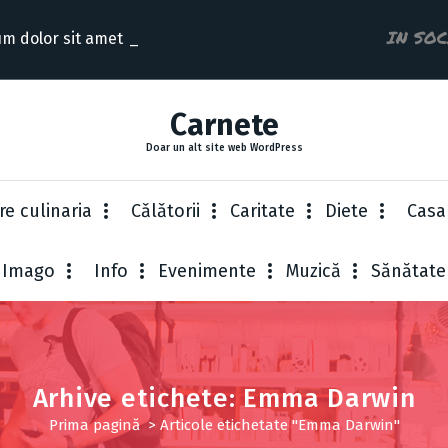
IN SO
m dolor sit amet consectet
Carnete
Doar un alt site web WordPress
re culinaria
Cǎlǎtorii
Caritate
Diete
Casa
Imago
Info
Evenimente
Muzică
Sănătate
Arhive etichete: Emma Darwin
Prima pagină
>
Articole etichetate "Emma Darwin"