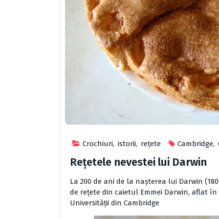
Crochiuri
,
istorii
,
reţete
Cambridge
,
Rețetele nevestei lui Darwin
La 200 de ani de la naşterea lui Darwin (180
de reţete din caietul Emmei Darwin
, aflat î
Universităţii din Cambridge