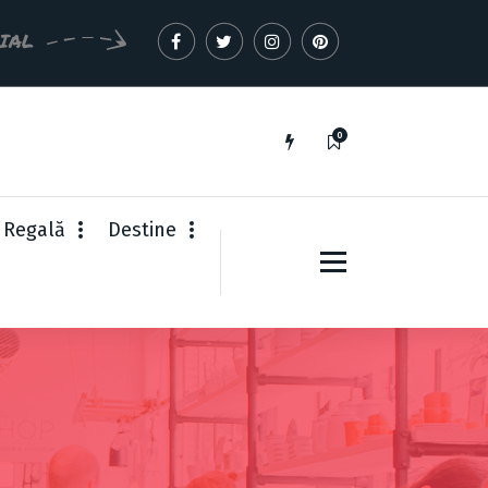
CIAL
0
 Regală
Destine