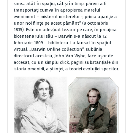
sine… atât în spaţiu, cât şi în timp, părem a fi
transportaţi cumva în apropierea marelui
eveniment – misterul misterelor -, prima apariţie a
unor noi fiinţe pe acest pământ” (8 octombrie
1835). Este un adevărat tezaur pe care, în preajma
bicentenarului său – Darwin s-a născut la 12
februarie 1809 – biblioteca l-a lansat în spaţiul
virtual. „Darwin Online collection”, sublinia
directorul acesteia, John Van Wyhe, face uşor de
accesat, cu un simplu click, pagini substanţiale din
istoria omenirii, a ştiinţei, a teoriei evoluţiei speciilor.