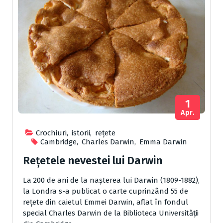
1
Apr.
Crochiuri
,
istorii
,
reţete
Cambridge
,
Charles Darwin
,
Emma Darwin
Rețetele nevestei lui Darwin
La 200 de ani de la naşterea lui Darwin (1809-1882),
la Londra s-a publicat o carte cuprinzând 55 de
reţete din caietul Emmei Darwin
, aflat în fondul
special Charles Darwin de la Biblioteca Universităţii