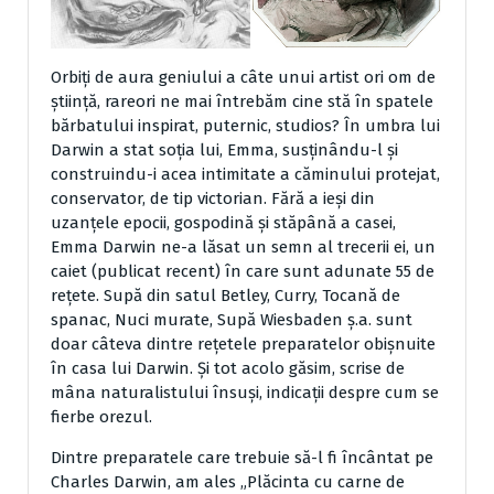
Orbiţi de aura geniului a câte unui artist ori om de
ştiinţă, rareori ne mai întrebăm cine stă în spatele
bărbatului inspirat, puternic, studios? În umbra lui
Darwin a stat soţia lui, Emma, susţinându-l şi
construindu-i acea intimitate a căminului protejat,
conservator, de tip victorian. Fără a ieşi din
uzanţele epocii, gospodină şi stăpână a casei,
Emma Darwin ne-a lăsat un semn al trecerii ei, un
caiet (publicat recent) în care sunt adunate 55 de
reţete. Supă din satul Betley, Curry, Tocană de
spanac, Nuci murate, Supă Wiesbaden ş.a. sunt
doar câteva dintre reţetele preparatelor obişnuite
în casa lui Darwin. Şi tot acolo găsim, scrise de
mâna naturalistului însuşi, indicaţii despre cum se
fierbe orezul.
Dintre preparatele care trebuie să-l fi încântat pe
Charles Darwin, am ales „Plăcinta cu carne de