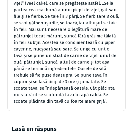
viţel” (Veel cake), care se pregăteşte astfel: „Se ia
partea cea mai bună a unui piept de viţel, gât sau
file şi se fierbe. Se taie în 3 părţi. Se fierb tare 8 ouă,
se scot gălbenuşurile, se toacă, iar albuşul se taie
în felii. Mai sunt necesare o legătură mare de
pătrunjel tocat mărunt, şuncă fără grăsime tăiată
în felii subţiri. Acestea se condimentează cu piper
cayenne, nucşoară sau sare. Se unge cu unt o
tavă şi se pune un strat de carne de viţel, unul de
ouă, pătrunjel, şuncă, altul de carne şi tot aşa
până se termină ingredientele. Oasele de vită
trebuie să fie puse deasupra. Se pune tava în
cuptor şi se lasă timp de 3 ore şi jumătate. Se
scoate tava, se îndepărtează oasele. Cât plăcinta
nu s-a răcit se scufundă tava în apă caldă. Se
scoate plăcinta din tavă cu foarte mare grijă”.
Lasă un răspuns