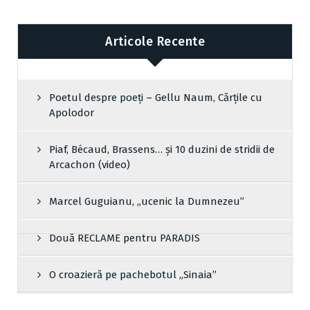
Articole Recente
Poetul despre poeți – Gellu Naum, Cărțile cu
Apolodor
Piaf, Bécaud, Brassens… și 10 duzini de stridii de
Arcachon (video)
Marcel Guguianu, „ucenic la Dumnezeu”
Două RECLAME pentru PARADIS
O croazieră pe pachebotul „Sinaia”