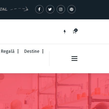
CIAL
0
 Regală
Destine