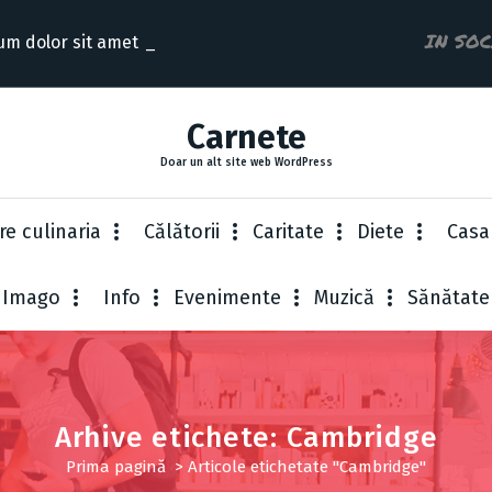
IN SO
um dolor sit amet consecte
Carnete
Doar un alt site web WordPress
re culinaria
Cǎlǎtorii
Caritate
Diete
Casa
Imago
Info
Evenimente
Muzică
Sănătate
Arhive etichete: Cambridge
Prima pagină
>
Articole etichetate "Cambridge"