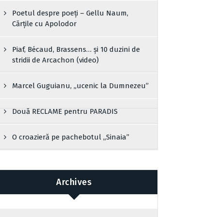
Poetul despre poeți – Gellu Naum,
Cărțile cu Apolodor
Piaf, Bécaud, Brassens… și 10 duzini de
stridii de Arcachon (video)
Marcel Guguianu, „ucenic la Dumnezeu”
Două RECLAME pentru PARADIS
O croazieră pe pachebotul „Sinaia”
Archives