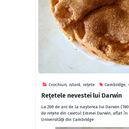
Crochiuri
,
istorii
,
reţete
Cambridge
,
Rețetele nevestei lui Darwin
La 200 de ani de la naşterea lui Darwin (180
de reţete din caietul Emmei Darwin
, aflat î
Universităţii din Cambridge