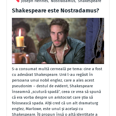
Joseph Fiennes
,
Nostradamus
,
Shakespeare
Shakespeare este Nostradamus?
S-a consumat multă cerneală pe tema: cine a fost
cu adevărat Shakespeare. Unii l-au regăsit în
persoana unui nobil englez, care a ales acest
pseudonim – destul de evident, Shakespeare
înseamnă „scutură spadă”, ceea ce vrea să spună
că era vorba despre un aristocrat care știa să
folosească spada. Alții cred că un alt dramaturg
englez, Marlowe, este unul și același cu
Shakespeare. Îți propun însă o altă identitate a