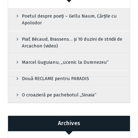
Poetul despre poeți – Gellu Naum, Cărțile cu
Apolodor
Piaf, Bécaud, Brassens… și 10 duzini de stridii de
Arcachon (video)
Marcel Guguianu, „ucenic la Dumnezeu”
Două RECLAME pentru PARADIS
O croazieră pe pachebotul „Sinaia”
Archives