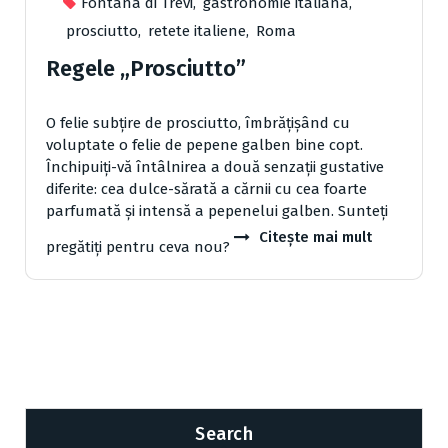
Fontana di Trevi
,
gastronomie italiana
,
prosciutto
,
retete italiene
,
Roma
Regele „Prosciutto”
O felie subţire de prosciutto, îmbrăţişând cu
voluptate o felie de pepene galben bine copt.
Închipuiţi-vă întâlnirea a două senzaţii gustative
diferite: cea dulce-sărată a cărnii cu cea foarte
parfumată şi intensă a pepenelui galben. Sunteţi
Citește mai mult
pregătiţi pentru ceva nou?
Search