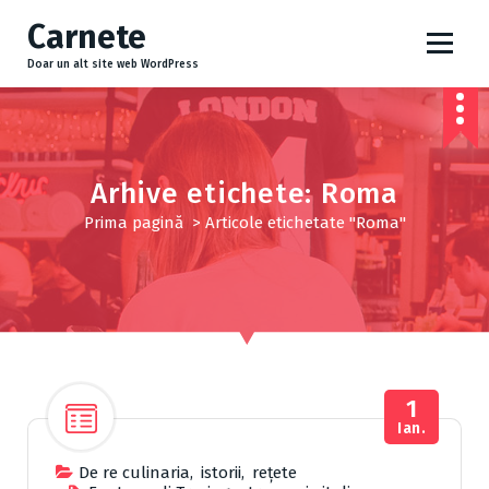
S
Carnete
a
r
Doar un alt site web WordPress
i
l
a
c
o
Arhive etichete: Roma
n
Prima pagină
>
Articole etichetate "Roma"
ț
i
n
u
t
1
Ian.
De re culinaria
,
istorii
,
reţete