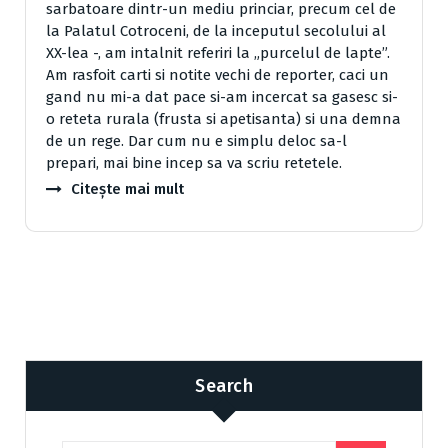
sarbatoare dintr-un mediu princiar, precum cel de
la Palatul Cotroceni, de la inceputul secolului al
XX-lea -, am intalnit referiri la „purcelul de lapte”.
Am rasfoit carti si notite vechi de reporter, caci un
gand nu mi-a dat pace si-am incercat sa gasesc si-
o reteta rurala (frusta si apetisanta) si una demna
de un rege. Dar cum nu e simplu deloc sa-l
prepari, mai bine incep sa va scriu retetele.
Citește mai mult
Search