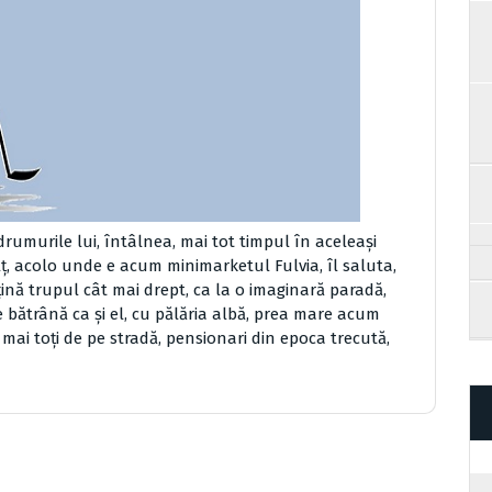
drumurile lui, întâlnea, mai tot timpul în aceleaşi
colţ, acolo unde e acum minimarketul Fulvia, îl saluta,
 ţină trupul cât mai drept, ca la o imaginară paradă,
 bătrână ca şi el, cu pălăria albă, prea mare acum
a mai toţi de pe stradă, pensionari din epoca trecută,