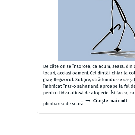
De câte ori se întorcea, ca acum, seara, din 
locuri, aceiaşi oameni. Cel dintâi, chiar la 
grav, Regizorul. Subţire, străduindu-se să-şi
îmbrăcat într-o sahariană aproape la fel de
pentru tidva atinsă de alopecie. Îşi făcea, c
Citește mai mult
plimbarea de seară.