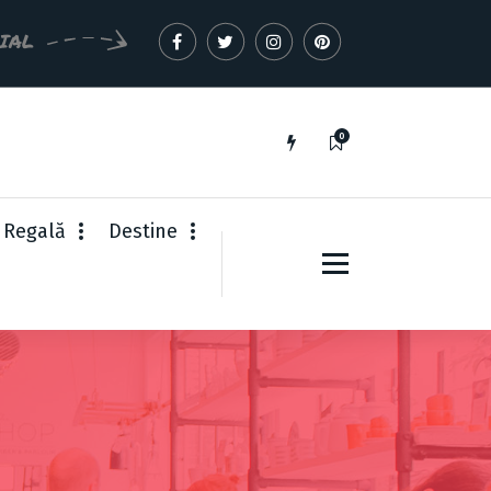
CIAL
0
 Regală
Destine