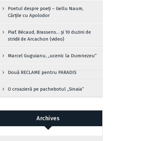
Poetul despre poeți – Gellu Naum,
Cărțile cu Apolodor
Piaf, Bécaud, Brassens… și 10 duzini de
stridii de Arcachon (video)
Marcel Guguianu, „ucenic la Dumnezeu”
Două RECLAME pentru PARADIS
O croazieră pe pachebotul „Sinaia”
Archives