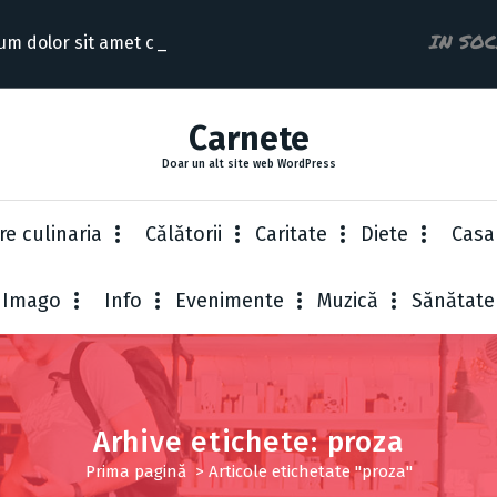
IN SO
um dolor sit amet consect
Carnete
Doar un alt site web WordPress
re culinaria
Cǎlǎtorii
Caritate
Diete
Casa
Imago
Info
Evenimente
Muzică
Sănătate
Arhive etichete: proza
Prima pagină
>
Articole etichetate "proza"