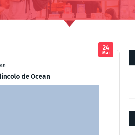
24
Mai
man
 dincolo de Ocean