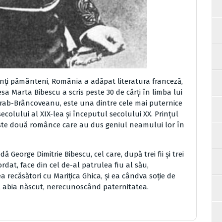
prinţi pământeni, România a adăpat literatura franceză,
a Marta Bibescu a scris peste 30 de cărţi în limba lui
arab-Brâncoveanu, este una dintre cele mai puternice
 secolului al XIX-lea şi începutul secolului XX. Prinţul
este două românce care au dus geniul neamului lor în
George Dimitrie Bibescu, cel care, după trei fii şi trei
rdat, face din cel de-al patrulea fiu al său,
a recăsători cu Mariţica Ghica, şi ea cândva soţie de
ul abia născut, nerecunoscând paternitatea.