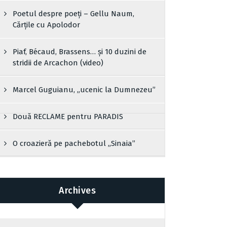
Poetul despre poeți – Gellu Naum,
Cărțile cu Apolodor
Piaf, Bécaud, Brassens… și 10 duzini de
stridii de Arcachon (video)
Marcel Guguianu, „ucenic la Dumnezeu”
Două RECLAME pentru PARADIS
O croazieră pe pachebotul „Sinaia”
Archives