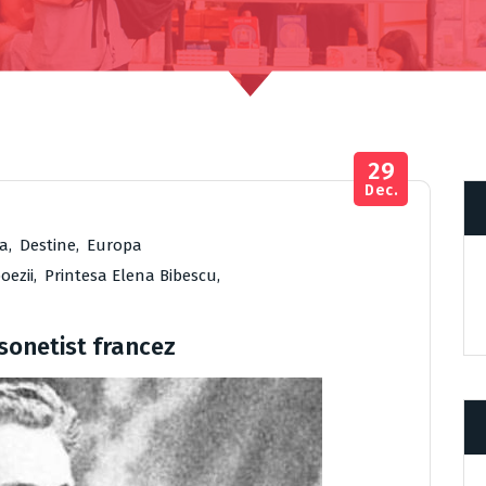
29
Dec.
ia
,
Destine
,
Europa
oezii
,
Printesa Elena Bibescu
,
sonetist francez