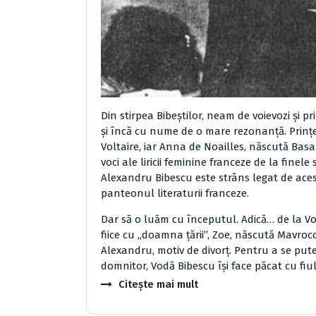
Din stirpea Bibeştilor, neam de voievozi şi 
şi încă cu nume de o mare rezonanţă. Prinţes
Voltaire, iar Anna de Noailles, născută Bas
voci ale liricii feminine franceze de la finele
Alexandru Bibescu este strâns legat de ac
panteonul literaturii franceze.
Dar să o luăm cu începutul. Adică… de la Vodă 
fiice cu „doamna ţării”, Zoe, născută Mavroco
Alexandru, motiv de divorţ. Pentru a se pute
domnitor, Vodă Bibescu îşi face păcat cu fi
Citește mai mult