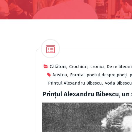
Cǎlǎtorii
,
Crochiuri
,
cronici
,
De re literar
Austria
,
Franta
,
poetul despre poeți
,
p
Printul Alexandru Bibescu
,
Voda Bibescu
Prinţul Alexandru Bibescu, un 