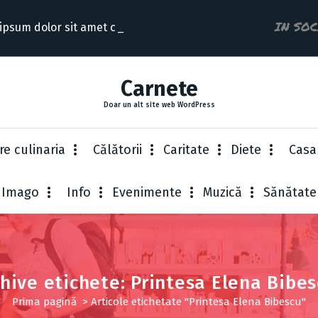
IN SO
ipsum dolor sit amet consecte
Carnete
Doar un alt site web WordPress
re culinaria
Cǎlǎtorii
Caritate
Diete
Casa
Imago
Info
Evenimente
Muzică
Sănătate
hive etichete: Printesa Elena Bibe
Prima pagină
>
Articole etichetate "Printesa Elena Bibescu"