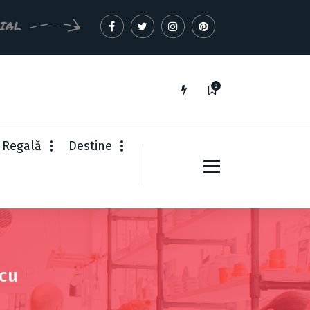
CIAL
0
 Regală
Destine
scu