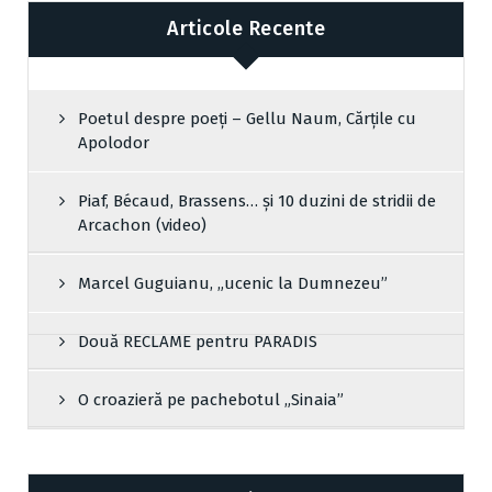
Articole Recente
Poetul despre poeți – Gellu Naum, Cărțile cu
Apolodor
Piaf, Bécaud, Brassens… și 10 duzini de stridii de
Arcachon (video)
Marcel Guguianu, „ucenic la Dumnezeu”
Două RECLAME pentru PARADIS
O croazieră pe pachebotul „Sinaia”