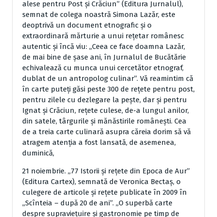
alese pentru Post şi Crăciun” (Editura Jurnalul),
semnat de colega noastră Simona Lazăr, este
deoptrivă un document etnografic şi o
extraordinară mărturie a unui reţetar românesc
autentic şi încă viu: „Ceea ce face doamna Lazăr,
de mai bine de şase ani, în Jurnalul de Bucătărie
echivalează cu munca unui cercetător etnograf,
dublat de un antropolog culinar”. Vă reamintim că
în carte puteţi găsi peste 300 de reţete pentru post,
pentru zilele cu dezlegare la peşte, dar şi pentru
Ignat şi Crăciun, reţete culese, de-a lungul anilor,
din satele, târgurile şi mănăstirile româneşti. Cea
de a treia carte culinară asupra căreia dorim să vă
atragem atenţia a fost lansată, de asemenea,
duminică,
21 noiembrie. „77 Istorii şi reţete din Epoca de Aur”
(Editura Cartex), semnată de Veronica Bectaş, o
culegere de articole şi reţete publicate în 2009 în
„Scînteia – după 20 de ani”. „O superbă carte
despre supravieţuire şi gastronomie pe timp de