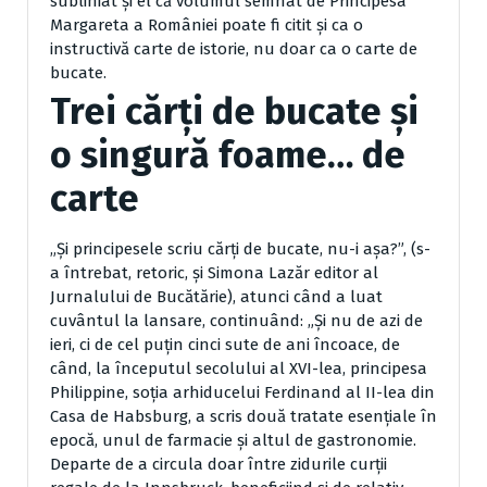
subliniat şi el că volumul semnat de Principesa
Margareta a României poate fi citit şi ca o
instructivă carte de istorie, nu doar ca o carte de
bucate.
Trei cărţi de bucate şi
o singură foame… de
carte
„Şi principesele scriu cărţi de bucate, nu-i aşa?”, (s-
a întrebat, retoric, şi Simona Lazăr editor al
Jurnalului de Bucătărie), atunci când a luat
cuvântul la lansare, continuând: „Şi nu de azi de
ieri, ci de cel puţin cinci sute de ani încoace, de
când, la începutul secolului al XVI-lea, principesa
Philippine, soţia arhiducelui Ferdinand al II-lea din
Casa de Habsburg, a scris două tratate esenţiale în
epocă, unul de farmacie şi altul de gastronomie.
Departe de a circula doar între zidurile curţii