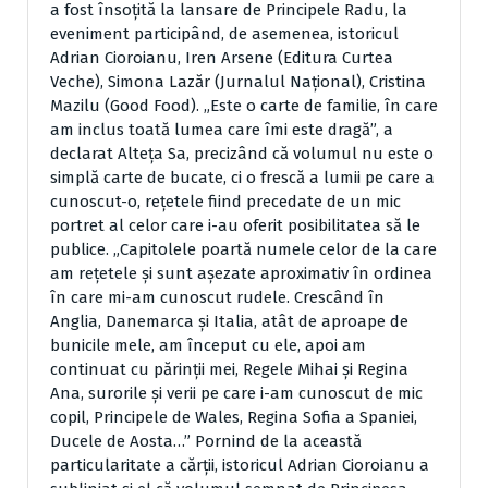
a fost însoţită la lansare de Principele Radu, la
eveniment participând, de asemenea, istoricul
Adrian Cioroianu, Iren Arsene (Editura Curtea
Veche), Simona Lazăr (Jurnalul Naţional), Cristina
Mazilu (Good Food). „Este o carte de familie, în care
am inclus toată lumea care îmi este dragă”, a
declarat Alteţa Sa, precizând că volumul nu este o
simplă carte de bucate, ci o frescă a lumii pe care a
cunoscut-o, reţetele fiind precedate de un mic
portret al celor care i-au oferit posibilitatea să le
publice. „Capitolele poartă numele celor de la care
am reţetele şi sunt aşezate aproximativ în ordinea
în care mi-am cunoscut rudele. Crescând în
Anglia, Danemarca şi Italia, atât de aproape de
bunicile mele, am început cu ele, apoi am
continuat cu părinţii mei, Regele Mihai şi Regina
Ana, surorile şi verii pe care i-am cunoscut de mic
copil, Principele de Wales, Regina Sofia a Spaniei,
Ducele de Aosta…” Pornind de la această
particularitate a cărţii, istoricul Adrian Cioroianu a