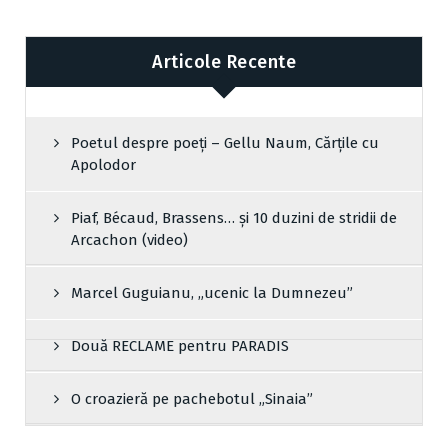
Articole Recente
Poetul despre poeți – Gellu Naum, Cărțile cu
Apolodor
Piaf, Bécaud, Brassens… și 10 duzini de stridii de
Arcachon (video)
Marcel Guguianu, „ucenic la Dumnezeu”
Două RECLAME pentru PARADIS
O croazieră pe pachebotul „Sinaia”