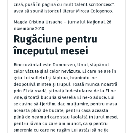
criză, pusă în pagină cu mult talent scriitoricesc”,
avea să spună istoricul li­terar Mircea Coloşenco.
Magda Cristina Ursache – Jurnalul Național, 26
noiembrie 2010
Rugăciune pentru
începutul mesei
Binecuvântat este Dumnezeu, Unul, stăpânul
celor văzute şi al celor nevăzute, El care ne are în
grija Lui sufletul şi făptura, hrănindu-ne
deopotrivă mintea şi trupul. Toată munca noastră
prin El dă roadă, şi toată îndestularea de la El ne
vine, şi toată bucuria şi veselia El ne-o aduce. Lui
se cuvine să-i jertfim, dar, mulţumire, pentru masa
aceasta plină de bucate, pentru casa aceasta
plină de neamuri care stau laolaltă în jurul mesei,
pentru râvna cu care am muncit, ca şi pentru
smerenia cu care ne rugăm Lui astăzi să ne ţie