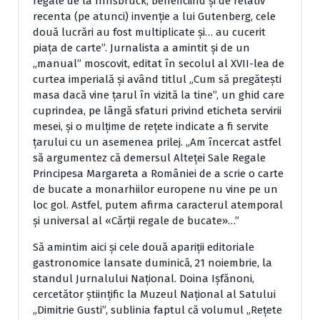
regale de la Innsbruck, beneficiind şi de relativ
recenta (pe atunci) invenţie a lui Gutenberg, cele
două lucrări au fost multiplicate şi… au cucerit
piaţa de carte”. Jurnalista a amintit şi de un
„manual” moscovit, editat în secolul al XVII-lea de
curtea imperială şi având titlul „Cum să pregăteşti
masa dacă vine ţarul în vizită la tine”, un ghid care
cuprindea, pe lângă sfaturi privind eticheta servirii
mesei, şi o mulţime de reţete indicate a fi servite
ţarului cu un asemenea prilej. „Am încercat astfel
să argumentez că demersul Alteţei Sale Regale
Principesa Margareta a României de a scrie o carte
de bucate a monarhiilor europene nu vine pe un
loc gol. Astfel, putem afirma caracterul atemporal
şi universal al «Cărţii regale de bucate»…”
Să amintim aici şi cele două apariţii editoriale
gastronomice lansate duminică, 21 noiembrie, la
standul Jurnalului Naţional. Doina Işfănoni,
cercetător ştiinţific la Muzeul Naţional al Satului
„Dimitrie Gusti”, sublinia faptul că volumul „Reţete