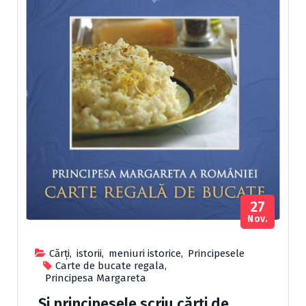
27
Nov.
Cărţi
,
istorii
,
meniuri istorice
,
Principesele
Carte de bucate regala
,
Principesa Margareta
„Și principesele scriu cărți de