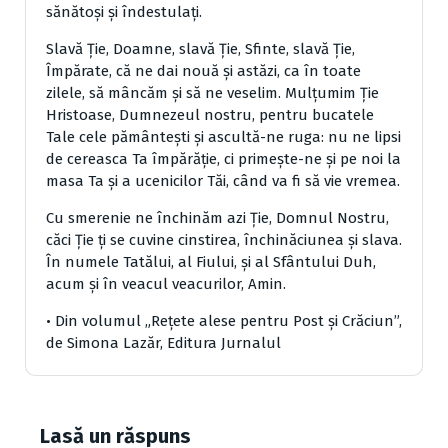
sănătoşi şi îndestulaţi.
Slavă Ţie, Doamne, slavă Ţie, Sfinte, slavă Ţie,
Împărate, că ne dai nouă şi astăzi, ca în toate
zilele, să mâncăm şi să ne veselim. Mulţumim Ţie
Hristoase, Dumnezeul nostru, pentru bucatele
Tale cele pământeşti şi ascultă-ne ruga: nu ne lipsi
de cereasca Ta împărăţie, ci primeşte-ne şi pe noi la
masa Ta şi a ucenicilor Tăi, când va fi să vie vremea.
Cu smerenie ne închinăm azi Ţie, Domnul Nostru,
căci Ţie ţi se cuvine cinstirea, închinăciunea şi slava.
În numele Tatălui, al Fiului, şi al Sfântului Duh,
acum şi în veacul veacurilor, Amin.
• Din volumul „Reţete alese pentru Post şi Crăciun”,
de Simona Lazăr, Editura Jurnalul
Lasă un răspuns