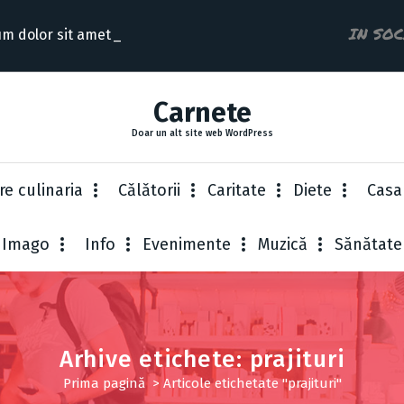
IN SO
m dolor sit amet conse
Carnete
Doar un alt site web WordPress
re culinaria
Cǎlǎtorii
Caritate
Diete
Casa
Imago
Info
Evenimente
Muzică
Sănătate
Arhive etichete: prajituri
Prima pagină
>
Articole etichetate "prajituri"