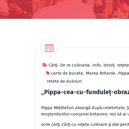
Cărţi
,
De re culinaria
,
Info
,
istorii
,
reţete
carte de bucate
,
Marea Britanie
,
Pippa
retete de dulciuri
„Pippa-cea-cu-funduleț-obrazn
Pippa Middleton aleargă după celebritate. Ș
moștenitorilor coroanei britanice, nici să ai
scrie cărți. Cărți cu rețete culinare și idei pe