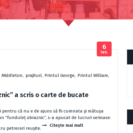
6
Ian.
 Middleton
,
prajituri
,
Printul George
,
Printul William
,
ic” a scris o carte de bucate
i pentru că nu e de ajuns să fii cumnata și mătușa
 un “funduleț obraznic”, s-a apucat de lucruri serioase:
Citește mai mult
ntru petreceri reușite.