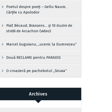
Poetul despre poeți – Gellu Naum,
Cărțile cu Apolodor
Piaf, Bécaud, Brassens… și 10 duzini de
stridii de Arcachon (video)
Marcel Guguianu, „ucenic la Dumnezeu”
Două RECLAME pentru PARADIS
O croazieră pe pachebotul „Sinaia”
Archives