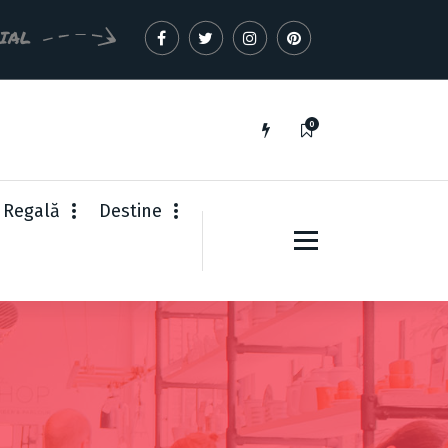
CIAL
0
 Regală
Destine