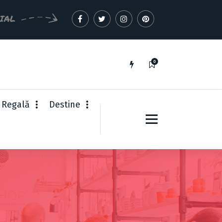
CIAL
0
 Regală
Destine