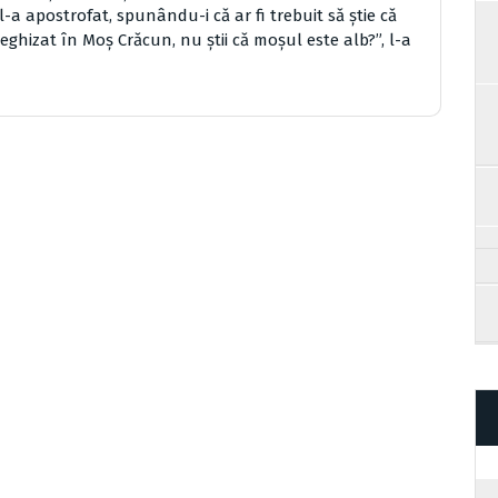
l-a apostrofat, spunându-i cǎ ar fi trebuit sǎ ştie cǎ
eghizat în Moş Crǎcun, nu ştii cǎ moşul este alb?”, l-a