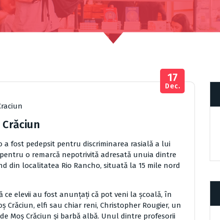
17
Dec.
Craciun
ş Crǎciun
a fost pedepsit pentru discriminarea rasialǎ a lui
, pentru o remarcǎ nepotrivitǎ adresatǎ unuia dintre
and din localitatea Rio Rancho, situatǎ la 15 mile nord
ce elevii au fost anunţaţi cǎ pot veni la şcoalǎ, în
 Crǎciun, elfi sau chiar reni, Christopher Rougier, un
 de Moş Crǎciun şi barbǎ albǎ. Unul dintre profesorii