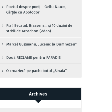
Poetul despre poeți – Gellu Naum,
Cărțile cu Apolodor
Piaf, Bécaud, Brassens… și 10 duzini de
stridii de Arcachon (video)
Marcel Guguianu, „ucenic la Dumnezeu”
Două RECLAME pentru PARADIS
O croazieră pe pachebotul „Sinaia”
Archives