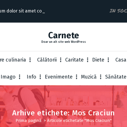
IN SO
um dolor sit amet consectet
Carnete
Doar un alt site web WordPress
re culinaria
Cǎlǎtorii
Caritate
Diete
Casa
Imago
Info
Evenimente
Muzică
Sănătate
Arhive etichete: Mos Craciun
Prima pagină
>
Articole etichetate "Mos Craciun"