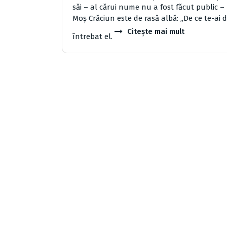
sǎi – al cǎrui nume nu a fost fǎcut public – 
Moş Crǎciun este de rasǎ albǎ: „De ce te-ai d
Citește mai mult
întrebat el.