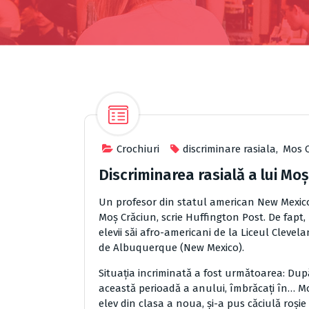
Crochiuri
discriminare rasiala
,
Mos 
Discriminarea rasialǎ a lui Mo
Un profesor din statul american New Mexico 
Moş Crǎciun, scrie Huffington Post. De fapt
elevii sǎi afro-americani de la Liceul Clevel
de Albuquerque (New Mexico).
Situaţia incriminatǎ a fost urmǎtoarea: Dupǎ 
aceastǎ perioadǎ a anului, îmbrǎcaţi în… Moş
elev din clasa a noua, şi-a pus cǎciulǎ roşie