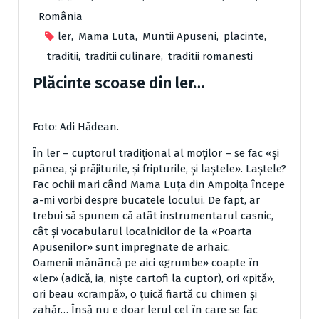
România
ler
,
Mama Luta
,
Muntii Apuseni
,
placinte
,
traditii
,
traditii culinare
,
traditii romanesti
Plăcinte scoase din ler…
Foto: Adi Hădean.
În ler – cuptorul tradiţional al moţilor – se fac «şi
pânea, şi prăjiturile, şi fripturile, şi laştele». Laştele?
Fac ochii mari când Mama Luţa din Ampoiţa începe
a-mi vorbi despre bucatele locului. De fapt, ar
trebui să spunem că atât instrumentarul casnic,
cât şi vocabularul localnicilor de la «Poarta
Apusenilor» sunt impregnate de arhaic.
Oamenii mănâncă pe aici «grumbe» coapte în
«ler» (adică, ia, nişte cartofi la cuptor), ori «pită»,
ori beau «crampă», o ţuică fiartă cu chimen şi
zahăr… Însă nu e doar lerul cel în care se fac