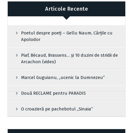
Articole Recente
Poetul despre poeți – Gellu Naum, Cărțile cu
Apolodor
Piaf, Bécaud, Brassens… și 10 duzini de stridii de
Arcachon (video)
Marcel Guguianu, „ucenic la Dumnezeu”
Două RECLAME pentru PARADIS
O croazieră pe pachebotul „Sinaia”