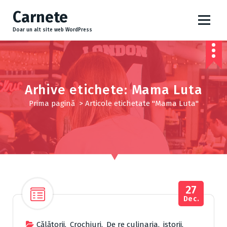
S
Carnete
a
r
Doar un alt site web WordPress
i
l
a
c
o
Arhive etichete: Mama Luta
n
Prima pagină
>
Articole etichetate "Mama Luta"
ț
i
n
u
t
27
Dec.
Cǎlǎtorii
,
Crochiuri
,
De re culinaria
,
istorii
,