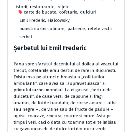
istorii
,
restaurante
,
reţete
carte de bucate
,
cofetarie
,
dulciuri
,
Emil Frederic
,
Fialcowsky
,
maestrii artei culinare
,
patiserie
,
retete vechi
,
serbet
Şerbetul lui Emil Frederic
Pana spre sfarsitul deceniului al doilea al veacului
trecut, cofetariile erau destul de rare in Bucuresti.
Exista insa pe atunci o breasla a „cofetarilor
ambulanti”, care avea sa „supravietuiasca” si
primului razboi mondial. La ei gaseai „fierturi de
dulceturi”, de caise verzi, de capsune si fragi
ananas, de foi de trandafir, de cirese amare – albe
sau negre – , de visine sau de fructe de padure –
agrise, coacaze, zmeura, coarne si mure. Asta pe
timpul verii, caci o data cu toamna tot ei te imbiau
cu gavoanoasele de dulceturi din nuca verde,