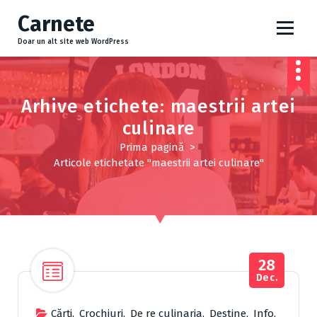
S
Carnete
a
r
Doar un alt site web WordPress
i
l
a
c
Arhive etichete: maestrii artei
o
culinare
n
ț
Prima pagină
>
i
Articole etichetate "maestrii artei culinare"
n
u
t
28
Dec.
Cărţi
,
Crochiuri
,
De re culinaria
,
Destine
,
Info
,