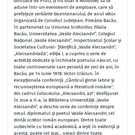
dincoace de Prut), și nu doar a Moldovei, să se
adune într-un eveniment de amploare, care să
prefațeze serbările bicentenarului, de anul viitor.
Organizată de Consiliul Județean, Primăria Bacău,
în parteneriat cu Uniunea Scriitorilor, Filiala
Bacău, Universitatea „Vasile Alecsandri”, Colegiul
Național „Vasile Alecsandri”, Inspectoratul Școlar și
Societatea Cultural- Științifică „Vasile Alecsandri”,
„Alecsandriada”, ediția I, a cuprins o serie de
activități dedicate și închinate poetului născut, cu
toate controversele care persistă de zeci de ani, în
Bacău, pe 14 iunie 1818. Victor Crăciun, în
excepționala conferință „Cânticul gintei latine și
recunoașterea europeană a literaturii române”,
din cadrul Colocviului „Alecsandri, azi”, desfășurat
în ziua a II-a, la Biblioteca Universității „Vasile
Alecsandri”, a deschis seria de conferințe despre
omul, diplomatul și poetul Vasile Alecsandri, cel
dintâi scriitor român european. Dintre toate
subiectele cu temă academică, a ieșit în evidență și
acesta, poate cel mai… uman dintre toate: