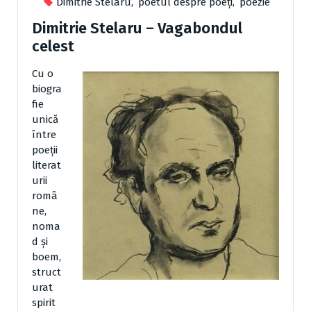
Dimitrie Stelaru
,
poetul despre poeți
,
poezie
Dimitrie Stelaru – Vagabondul
celest
Cu o
biogra
fie
unică
între
poeţii
literat
urii
româ
ne,
noma
d şi
boem,
struct
urat
spirit