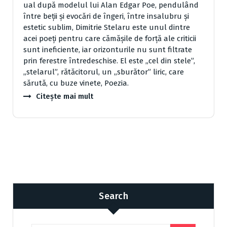
ual după modelul lui Alan Edgar Poe, pendulând
între beţii şi evocări de îngeri, între insalubru şi
estetic sublim, Dimitrie Stelaru este unul dintre
acei poeţi pentru care cămăşile de forţă ale criticii
sunt ineficiente, iar orizonturile nu sunt filtrate
prin ferestre întredeschise. El este „cel din stele”,
„stelarul”, rătăcitorul, un „sburător” liric, care
sărută, cu buze vinete, Poezia.
Citește mai mult
Search