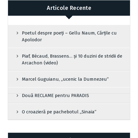
Articole Recente
Poetul despre poeți – Gellu Naum, Cărțile cu
Apolodor
Piaf, Bécaud, Brassens… și 10 duzini de stridii de
Arcachon (video)
Marcel Guguianu, „ucenic la Dumnezeu”
Două RECLAME pentru PARADIS
O croazieră pe pachebotul „Sinaia”