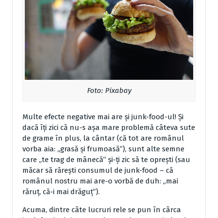
Foto: Pixabay
Multe efecte negative mai are și junk-food-ul! Și
dacă îți zici că nu-s așa mare problemă câteva sute
de grame în plus, la cântar (că tot are românul
vorba aia: „grasă și frumoasă”), sunt alte semne
care „te trag de mânecă” și-ți zic să te oprești (sau
măcar să rărești consumul de junk-food – că
românul nostru mai are-o vorbă de duh: „mai
răruț, că-i mai drăguț”).
Acuma, dintre câte lucruri rele se pun în cârca