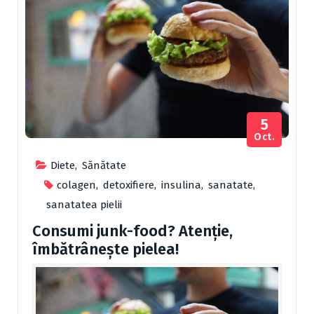
5
Oct.
Diete
,
Sănătate
colagen
,
detoxifiere
,
insulina
,
sanatate
,
sanatatea pielii
Consumi junk-food? Atenție,
îmbătrânește pielea!