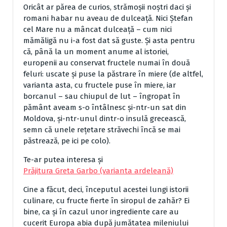
Oricât ar părea de curios, strămoșii noștri daci și
romani habar nu aveau de dulceață. Nici Ștefan
cel Mare nu a mâncat dulceață – cum nici
mămăligă nu i-a fost dat să guste. Și asta pentru
că, până la un moment anume al istoriei,
europenii au conservat fructele numai în două
feluri: uscate și puse la păstrare în miere (de altfel,
varianta asta, cu fructele puse în miere, iar
borcanul – sau chiupul de lut – îngropat în
pământ aveam s-o întâlnesc și-ntr-un sat din
Moldova, și-ntr-unul dintr-o insulă grecească,
semn că unele rețetare străvechi încă se mai
păstrează, pe ici pe colo).
Te-ar putea interesa și
Prăjitura Greta Garbo (varianta ardeleană)
Cine a făcut, deci, începutul acestei lungi istorii
culinare, cu fructe fierte în siropul de zahăr? Ei
bine, ca și în cazul unor ingrediente care au
cucerit Europa abia după jumătatea mileniului