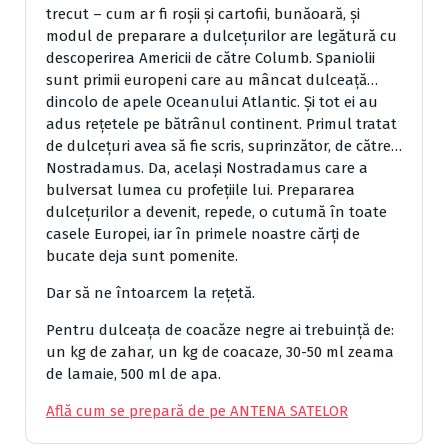
trecut – cum ar fi roșii și cartofii, bunăoară, și
modul de preparare a dulcețurilor are legătură cu
descoperirea Americii de către Columb. Spaniolii
sunt primii europeni care au mâncat dulceață…
dincolo de apele Oceanului Atlantic. Și tot ei au
adus rețetele pe bătrânul continent. Primul tratat
de dulcețuri avea să fie scris, suprinzător, de către…
Nostradamus. Da, același Nostradamus care a
bulversat lumea cu profețiile lui. Prepararea
dulcețurilor a devenit, repede, o cutumă în toate
casele Europei, iar în primele noastre cărți de
bucate deja sunt pomenite.
Dar să ne întoarcem la rețetă.
Pentru dulceața de coacăze negre ai trebuință de:
un kg de zahar, un kg de coacaze, 30-50 ml zeama
de lamaie, 500 ml de apa.
Află cum se prepară de pe ANTENA SATELOR