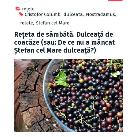
reţete
Cristofor Columb
,
dulceata
,
Nostradamus
,
retete
,
Stefan cel Mare
Rețeta de sâmbătă. Dulceață de
coacăze (sau: De ce nu a mâncat
Ștefan cel Mare dulceață?)