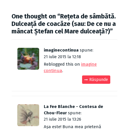
One thought on “
Rețeta de sâmbătă.
Dulceață de coacăze (sau: De ce nu a
mâncat Ștefan cel Mare dulceață?)
”
imaginecontinua
spune:
21 iulie 2015 la 12:18
Reblogged this on
imagine
continua
.
Răspunde
La Fee Blanche - Contesa de
Chou-Fleur
spune:
21 iulie 2015 la 13:26
Așa este! Buna mea prietenă