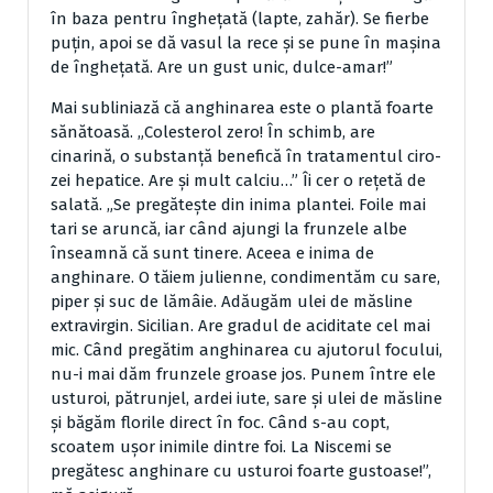
în baza pentru înghe­ţată (lapte, zahăr). Se fierbe
pu­ţin, apoi se dă vasul la rece şi se pune în maşina
de îngheţată. Are un gust unic, dulce-amar!”
Mai subliniază că anghinarea este o plantă foarte
să­nătoasă. „Coles­terol zero! În schimb, are
cinarină, o substanţă benefică în tratamentul ciro­
zei hepa­tice. Are şi mult calciu…” Îi cer o reţetă de
salată. „Se pregăteşte din inima plantei. Foile mai
tari se aruncă, iar când ajungi la frunzele albe
înseam­nă că sunt tinere. Aceea e inima de
anghinare. O tă­iem julienne, condimentăm cu sare,
piper şi suc de lă­mâie. Adăugăm ulei de măs­li­ne
extravirgin. Sicilian. Are gra­dul de aciditate cel mai
mic. Când pregătim anghi­narea cu ajutorul focului,
nu-i mai dăm frunzele groase jos. Punem între ele
usturoi, pătrunjel, ardei iute, sare şi ulei de măsline
şi băgăm florile direct în foc. Când s-au copt,
scoatem uşor inimile dintre foi. La Niscemi se
pregătesc anghinare cu ustu­roi foarte gustoase!”,