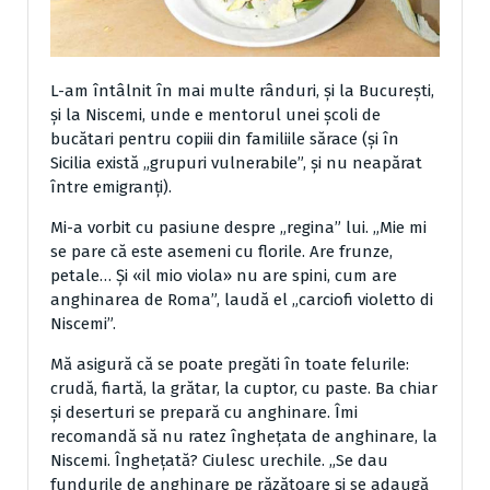
L-am întâlnit în mai multe rânduri, și la București,
și la Niscemi, unde e mentorul unei școli de
bucătari pentru copiii din familiile sărace (și în
Sicilia există „grupuri vulnerabile”, și nu neapărat
între emigranți).
Mi-a vorbit cu pasiune despre „regina” lui. „Mie mi
se pare că este asemeni cu florile. Are frunze,
petale… Şi «il mio viola» nu are spini, cum are
anghinarea de Ro­ma”, laudă el „carciofi violetto di
Niscemi”.
Mă asigură că se poate pregăti în toate felurile:
crudă, fiartă, la grătar, la cuptor, cu paste. Ba chiar
şi de­serturi se prepară cu anghi­nare. Îmi
recomandă să nu ratez îngheţata de an­ghinare, la
Niscemi. Îngheţată? Ciu­lesc urechile. „Se dau
fundurile de anghinare pe răzătoare şi se adaugă