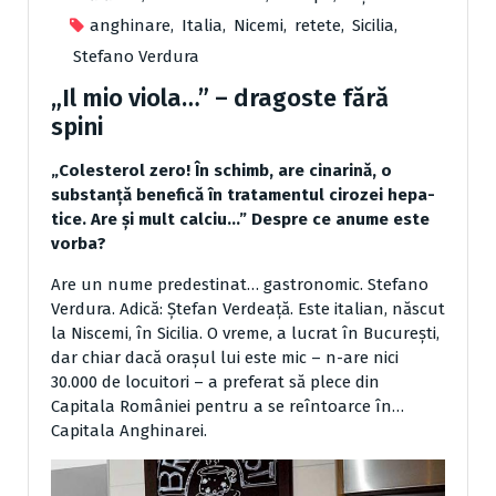
anghinare
,
Italia
,
Nicemi
,
retete
,
Sicilia
,
Stefano Verdura
„Il mio viola…” – dragoste fără
spini
„Coles­terol zero! În schimb, are cinarină, o
substanţă benefică în tratamentul ciro­zei hepa­
tice. Are şi mult calciu…” Despre ce anume este
vorba?
Are un nume predestinat… gastronomic. Stefa­no
Verdura. Adică: Ştefan Verdeaţă. Este ita­lian, născut
la Niscemi, în Sicilia. O vreme, a lu­crat în Bucureşti,
dar chiar dacă oraşul lui este mic – n-are nici
30.000 de locuitori – a preferat să plece din
Capitala României pentru a se reîntoarce în…
Capitala Anghinarei.