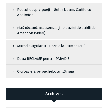
Poetul despre poeți – Gellu Naum, Cărțile cu
Apolodor
Piaf, Bécaud, Brassens… și 10 duzini de stridii de
Arcachon (video)
Marcel Guguianu, „ucenic la Dumnezeu”
Două RECLAME pentru PARADIS
O croazieră pe pachebotul „Sinaia”
Archives