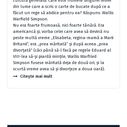
cultură generală: Care este numele singurei fe­mei
din lume care a scris o carte de bucate după ce a
făcut un rege să ab­dice pentru ea? Răspuns: Wallis
Warfield Simpson.
Nu era foarte frumoasă, nici foarte tânără. Era
americancă şi, vorba celei care avea să devină nu
peste multă vreme „Elisabeta, regina-mamă a Marii
Britanii”, era „prea măritată” şi după aceea „prea
divorţată” (căci până să-l facă pe regele Eduard al
VIII-lea să-şi piardă minţile, Wallis Warfiled
Simpson fusese măritată deja de două ori, şi la
scurtă vreme avea să şi divorţeze a doua oară).
Citește mai mult