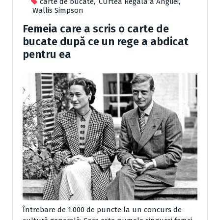
carte de bucate
,
CUrtea Regala a Angliei
,
Wallis Simpson
Femeia care a scris o carte de
bucate după ce un rege a abdicat
pentru ea
Întrebare de 1.000 de puncte la un concurs de