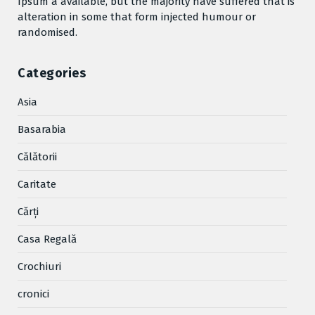
Ipsum a available, but the majority have suffered that is
alteration in some that form injected humour or
randomised.
Categories
Asia
Basarabia
Cǎlǎtorii
Caritate
Cărţi
Casa Regală
Crochiuri
cronici