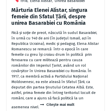
1918
,
Elena Alistar
,
Unirea Basarabiei
Mărturia Elenei Alistar, singura
femeie din Sfatul Ţării, despre
unirea Basarabiei cu România
Fiică şi soţie de preot, născută în sudul Basarabiei,
în urmă cu 140 de ani (în judeţul Ismail, azi în
Republica Ucraina), medic şi pedagog, Elena Alistar
Romanescu se remarcă ­ într-o epocă în care
femeile cu greu îşi croiau drum în politică ­ prin
fervoarea cu care militează pentru cauza
românilor din Imperiul Ţarist, având un rol
covârşitor în Unirea Basarabiei cu România. În
1917, ca membră activă a Partidului Naţional
Moldovenesc, ea este aleasă în Sfatul Ţării, ca
deputat din partea ţinutului Cetatea Albă. Este,
astfel, prima femeie din întreg teritoriul locuit de
români, care a ajuns să facă politică la un
Citește mai mult
asemenea nivel.