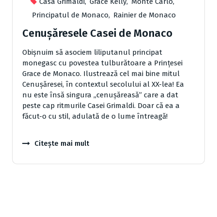
Casa Grimaldi
,
Grace Kelly
,
Monte Carlo
,
Principatul de Monaco
,
Rainier de Monaco
Cenuşăresele Casei de Monaco
Obişnuim să asociem liliputanul principat
monegasc cu povestea tulburătoare a Prinţesei
Grace de Monaco. Ilustrează cel mai bine mitul
Cenu­şăresei, în contextul secolului al XX-lea! Ea
nu este însă singura „cenuşăreasă” care a dat
peste cap ritmurile Casei Grimaldi. Doar că ea a
făcut-o cu stil, adulată de o lume întreagă!
Citește mai mult