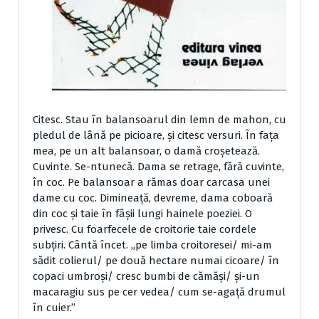
Citesc. Stau în balansoarul din lemn de mahon, cu
pledul de lână pe picioare, şi citesc versuri. În faţa
mea, pe un alt balansoar, o damă croşetează.
Cuvinte. Se-ntunecă. Dama se retrage, fără cuvinte,
în coc. Pe balansoar a rămas doar carcasa unei
dame cu coc. Dimineaţă, devreme, dama coboară
din coc şi taie în fâşii lungi hainele poeziei. O
privesc. Cu foarfecele de croitorie taie cordele
subţiri. Cântă încet. „pe limba croitoresei/ mi-am
sădit colierul/ pe două hectare numai cicoare/ în
copaci umbroşi/ cresc bumbi de cămăşi/ şi-un
macaragiu sus pe cer vedea/ cum se-agaţă drumul
în cuier.”