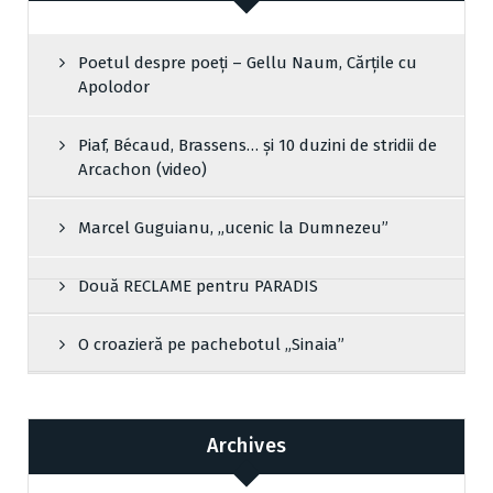
Poetul despre poeți – Gellu Naum, Cărțile cu
Apolodor
Piaf, Bécaud, Brassens… și 10 duzini de stridii de
Arcachon (video)
Marcel Guguianu, „ucenic la Dumnezeu”
Două RECLAME pentru PARADIS
O croazieră pe pachebotul „Sinaia”
Archives