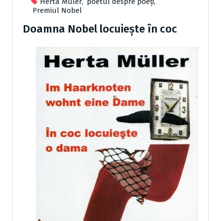
Herta Muler
,
poetul despre poeți
,
Premiul Nobel
Doamna Nobel locuieşte în coc