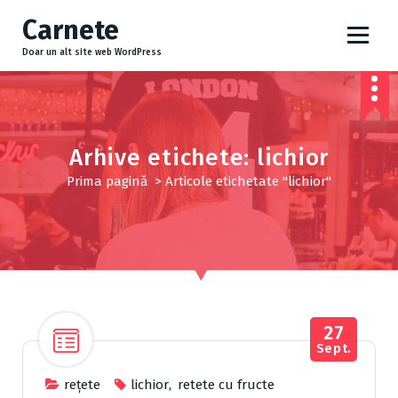
S
Carnete
a
r
Doar un alt site web WordPress
i
l
a
c
o
Arhive etichete: lichior
n
Prima pagină
>
Articole etichetate "lichior"
ț
i
n
u
t
27
Sept.
reţete
lichior
,
retete cu fructe