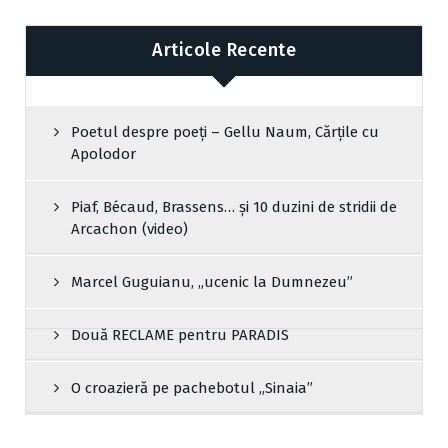
Articole Recente
Poetul despre poeți – Gellu Naum, Cărțile cu
Apolodor
Piaf, Bécaud, Brassens… și 10 duzini de stridii de
Arcachon (video)
Marcel Guguianu, „ucenic la Dumnezeu”
Două RECLAME pentru PARADIS
O croazieră pe pachebotul „Sinaia”